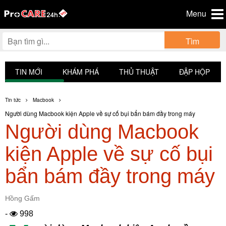
Menu
Tìm
TIN MỚI
KHÁM PHÁ
THỦ THUẬT
ĐẬP HỘP
Tin tức
Macbook
Người dùng Macbook kiện Apple về sự cố bụi bẩn bám đầy trong máy
Người dùng Macbook
kiện Apple về sự cố bụi
bẩn bám đầy trong máy
Hồng Gấm
-
998