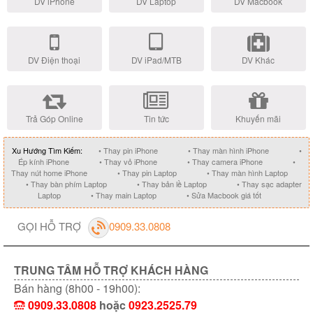
DV iPhone
DV Laptop
DV Macbook
DV Điện thoại
DV iPad/MTB
DV Khác
Trả Góp Online
Tin tức
Khuyến mãi
Xu Hướng Tìm Kiếm:
• Thay pin iPhone
• Thay màn hình iPhone
•
Ép kính iPhone
• Thay vỏ iPhone
• Thay camera iPhone
•
Thay nút home iPhone
• Thay pin Laptop
• Thay màn hình Laptop
• Thay bàn phím Laptop
• Thay bản lề Laptop
• Thay sạc adapter
Laptop
• Thay main Laptop
• Sửa Macbook giá tốt
GỌI HỖ TRỢ
0909.33.0808
TRUNG TÂM HỖ TRỢ KHÁCH HÀNG
Bán hàng (8h00 - 19h00):
0909.33.0808
hoặc
0923.2525.79