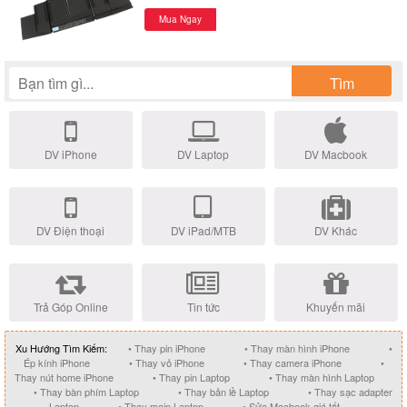
Mua Ngay
Tìm
DV iPhone
DV Laptop
DV Macbook
DV Điện thoại
DV iPad/MTB
DV Khác
Trả Góp Online
Tin tức
Khuyến mãi
Xu Hướng Tìm Kiếm:
• Thay pin iPhone
• Thay màn hình iPhone
•
Ép kính iPhone
• Thay vỏ iPhone
• Thay camera iPhone
•
Thay nút home iPhone
• Thay pin Laptop
• Thay màn hình Laptop
• Thay bàn phím Laptop
• Thay bản lề Laptop
• Thay sạc adapter
Laptop
• Thay main Laptop
• Sửa Macbook giá tốt