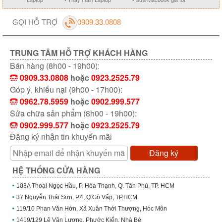
GỌI HỖ TRỢ
0909.33.0808
TRUNG TÂM HỖ TRỢ KHÁCH HÀNG
Bán hàng (8h00 - 19h00):
0909.33.0808
hoặc
0923.2525.79
Góp ý, khiếu nại (9h00 - 17h00):
0962.78.5959
hoặc
0902.999.577
Sửa chữa sản phẩm (8h00 - 19h00):
0902.999.577
hoặc
0923.2525.79
Đăng ký nhận tin khuyến mãi
Đăng ký
HỆ THỐNG CỬA HÀNG
103A Thoại Ngọc Hầu, P. Hòa Thạnh, Q. Tân Phú, TP. HCM
37 Nguyễn Thái Sơn, P.4, Q.Gò Vấp, TP.HCM
119/10 Phan Văn Hớn, Xã Xuân Thới Thượng, Hóc Môn
1419/129 Lê Văn Lương, Phước Kiển, Nhà Bè