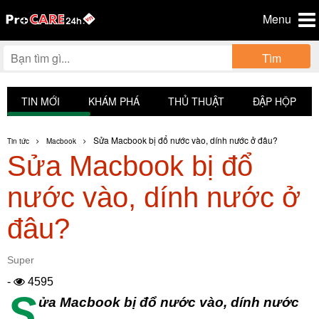
Menu
Tìm
TIN MỚI
KHÁM PHÁ
THỦ THUẬT
ĐẬP HỘP
Sửa Macbook bị đổ nước vào, dính nước ở đâu?
Tin tức
Macbook
Sửa Macbook bị đổ
nước vào, dính nước ở
đâu?
Super
-
4595
S
ửa Macbook bị đổ nước vào, dính nước