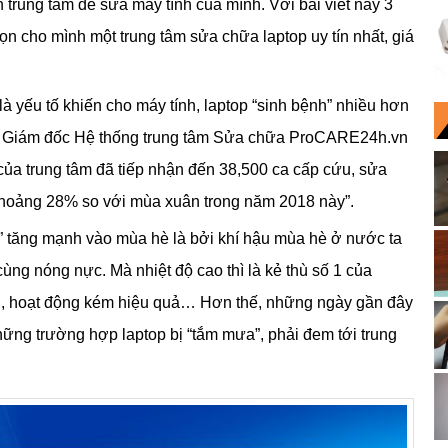
 trung tâm để sửa máy tính của mình. Với bài viết này 3
n cho mình một trung tâm sửa chữa laptop uy tín nhất, giá
à yếu tố khiến cho máy tính, laptop “sinh bệnh” nhiều hơn
c, Giám đốc Hệ thống trung tâm Sửa chữa ProCARE24h.vn
ở của trung tâm đã tiếp nhận đến 38,500 ca cấp cứu, sửa
khoảng 28% so với mùa xuân trong năm 2018 này”.
” tăng mạnh vào mùa hè là bởi khí hậu mùa hè ở nước ta
cùng nóng nực. Mà nhiệt độ cao thì là kẻ thù số 1 của
 pin, hoạt động kém hiệu quả… Hơn thế, những ngày gần đây
hững trường hợp laptop bị “tắm mưa”, phải đem tới trung