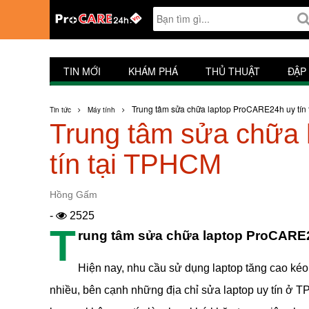
TIN MỚI
KHÁM PHÁ
THỦ THUẬT
ĐẬP
Trung tâm sửa chữa laptop ProCARE24h uy tín
Tin tức
Máy tính
Trung tâm sửa chữa
tín tại TPHCM
Hồng Gấm
-
2525
T
rung tâm sửa chữa laptop ProCARE2
Hiện nay, nhu cầu sử dụng laptop tăng cao kéo 
nhiều, bên cạnh những địa chỉ sửa laptop uy tín ở TP.