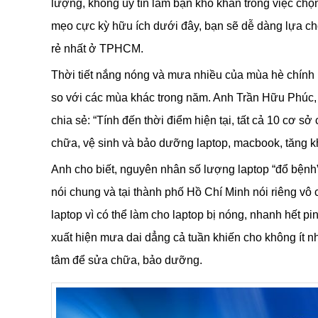
lượng, không uy tín làm bạn khó khăn trong việc chọn
mẹo cực kỳ hữu ích dưới đây, bạn sẽ dễ dàng lựa chọ
rẻ nhất ở TPHCM.
Thời tiết nắng nóng và mưa nhiều của mùa hè chính l
so với các mùa khác trong năm. Anh Trần Hữu Phú
chia sẻ: “Tính đến thời điểm hiện tại, tất cả 10 cơ s
chữa, vệ sinh và bảo dưỡng laptop, macbook, tăng 
Anh cho biết, nguyên nhân số lượng laptop “đổ bệnh
nói chung và tại thành phố Hồ Chí Minh nói riêng vô 
laptop vì có thể làm cho laptop bị nóng, nhanh hết
xuất hiện mưa dai dẳng cả tuần khiến cho không ít n
tâm để sửa chữa, bảo dưỡng.