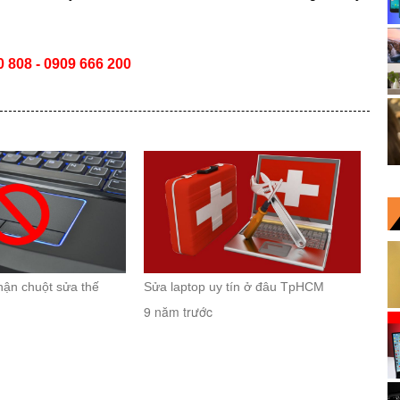
 808 - 0909 666 200
hận chuột sửa thế
Sửa laptop uy tín ở đâu TpHCM
9 năm trước