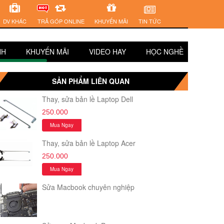
DV KHÁC
TRẢ GÓP ONLINE
KHUYẾN MÃI
TIN TỨC
NH
KHUYẾN MÃI
VIDEO HAY
HỌC NGHỀ
SUY 
SẢN PHẨM LIÊN QUAN
Thay, sửa bản lề Laptop Dell
250.000
Mua Ngay
Thay, sửa bản lề Laptop Acer
250.000
Mua Ngay
Sửa Macbook chuyên nghiệp