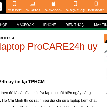
DV IPHONE
DV LAPTOP
DV MACBOOK
DV ĐIỆN THOẠI
DV IPAD/MTB
 HỘP
MACBOOK
IPHONE
ĐIỆN THOẠI
MÁY TÍ
 tại TPHCM
 laptop ProCARE24h uy
4h uy tín tại TPHCM
theo đó là các địa chỉ sửa laptop xuất hiện ngày càng
 Hồ Chí Minh thì có rất nhiều địa chỉ sửa laptop kém chất