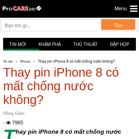
Menu
Tìm
TIN MỚI
KHÁM PHÁ
THỦ THUẬT
ĐẬP HỘP
Thay pin iPhone 8 có mất chống nước không?
Tin tức
iPhone
Thay pin iPhone 8 có
mất chống nước
không?
Hồng Gấm
-
7965
T
hay pin iPhone 8 có mất chống nước