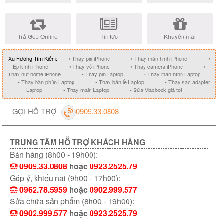
Trả Góp Online
Tin tức
Khuyến mãi
Xu Hướng Tìm Kiếm:
• Thay pin iPhone
• Thay màn hình iPhone
•
Ép kính iPhone
• Thay vỏ iPhone
• Thay camera iPhone
•
Thay nút home iPhone
• Thay pin Laptop
• Thay màn hình Laptop
• Thay bàn phím Laptop
• Thay bản lề Laptop
• Thay sạc adapter
Laptop
• Thay main Laptop
• Sửa Macbook giá tốt
GỌI HỖ TRỢ
0909.33.0808
TRUNG TÂM HỖ TRỢ KHÁCH HÀNG
Bán hàng (8h00 - 19h00):
0909.33.0808
hoặc
0923.2525.79
Góp ý, khiếu nại (9h00 - 17h00):
0962.78.5959
hoặc
0902.999.577
Sửa chữa sản phẩm (8h00 - 19h00):
0902.999.577
hoặc
0923.2525.79