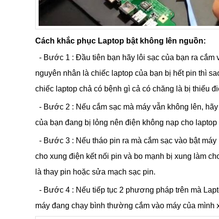
Cách khắc phục Laptop bật không lên nguồn:
- Bước 1 : Đầu tiên bạn hãy lôi sạc của bạn ra cắm v
nguyên nhân là chiếc laptop của bạn bị hết pin thì s
chiếc laptop chả có bệnh gì cả có chăng là bị thiếu đi
- Bước 2 : Nếu cắm sạc mà máy vẫn không lên, hãy thá
của bạn đang bị lỏng nên điện không nạp cho laptop
- Bước 3 : Nếu tháo pin ra mà cắm sạc vào bật máy lê
cho xung điện kết nối pin và bo mạnh bị xung làm c
là thay pin hoặc sửa mạch sạc pin.
- Bước 4 : Nếu tiếp tục 2 phương pháp trên mà Lapto
máy đang chạy bình thường cắm vào máy của mình 