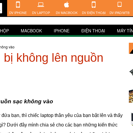
DV IPHONE
DV LAPTOP
DV MACBOOK
DV ĐIỆN THOẠI
DV IPAD/MTB
 HỘP
MACBOOK
IPHONE
ĐIỆN THOẠI
MÁY TÍ
không vào
 bị không lên nguồn
nguồn sạc không vào
đứa bạn, thì chiếc laptop thân yêu của bạn bật lên và thấy
gì? Dưới đây mình chia sẻ cho các bạn những kiến thức