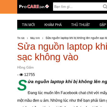
TIN MỚI
KHÁM PHÁ
THỦ THUẬT
ĐẬP
Sửa nguồn laptop khi bị không lên nguồn sạc 
Tin tức
Máy tính
Sửa nguồn laptop khi
sạc không vào
Hồng Gấm
-
12755
S
ửa nguồn laptop khi bị không lên 
Đang lúc muốn lên Facebook chat chit với mấy 
một mầu đen u ám. Những lúc như thế bạn phải làm 