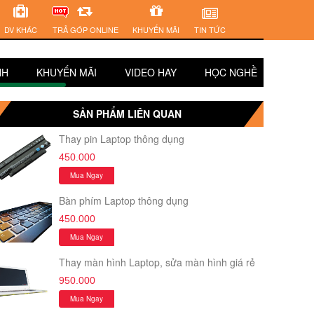
DV KHÁC
TRẢ GÓP ONLINE
KHUYẾN MÃI
TIN TỨC
NH
KHUYẾN MÃI
VIDEO HAY
HỌC NGHỀ
SUY 
SẢN PHẨM LIÊN QUAN
Thay pin Laptop thông dụng
450.000
Mua Ngay
Bàn phím Laptop thông dụng
450.000
Mua Ngay
Thay màn hình Laptop, sửa màn hình giá rẻ
950.000
Mua Ngay