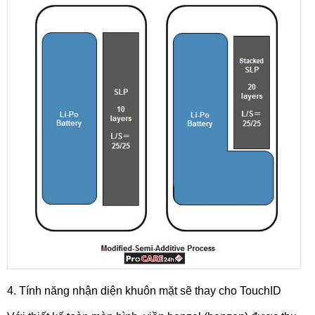
4. Tính năng nhận diện khuôn mặt sẽ thay cho TouchID