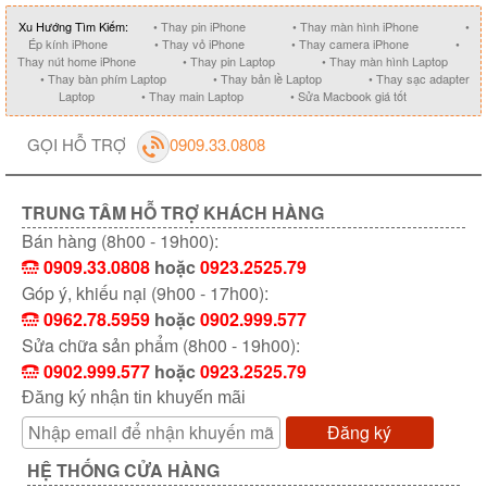
Xu Hướng Tìm Kiếm:
• Thay pin iPhone
• Thay màn hình iPhone
•
Ép kính iPhone
• Thay vỏ iPhone
• Thay camera iPhone
•
Thay nút home iPhone
• Thay pin Laptop
• Thay màn hình Laptop
• Thay bàn phím Laptop
• Thay bản lề Laptop
• Thay sạc adapter
Laptop
• Thay main Laptop
• Sửa Macbook giá tốt
GỌI HỖ TRỢ
0909.33.0808
TRUNG TÂM HỖ TRỢ KHÁCH HÀNG
Bán hàng (8h00 - 19h00):
0909.33.0808
hoặc
0923.2525.79
Góp ý, khiếu nại (9h00 - 17h00):
0962.78.5959
hoặc
0902.999.577
Sửa chữa sản phẩm (8h00 - 19h00):
0902.999.577
hoặc
0923.2525.79
Đăng ký nhận tin khuyến mãi
Đăng ký
HỆ THỐNG CỬA HÀNG