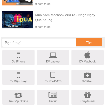
9 năm trước
Mua Sắm Macbook Air/Pro - Nhận Ngay
Quà Khủng
9 năm trước
Tìm
DV iPhone
DV Laptop
DV Macbook
DV Điện thoại
DV iPad/MTB
DV Khác
Trả Góp Online
Tin tức
Khuyến mãi