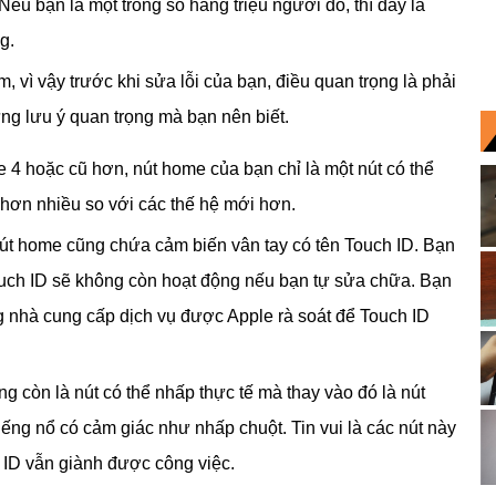
 Nếu bạn là một trong số hàng triệu người đó, thì đây là
g.
, vì vậy trước khi sửa lỗi của bạn, điều quan trọng là phải
ững lưu ý quan trọng mà bạn nên biết.
 4 hoặc cũ hơn, nút home của bạn chỉ là một nút có thể
 hơn nhiều so với các thế hệ mới hơn.
út home cũng chứa cảm biến vân tay có tên Touch ID. Bạn
ouch ID sẽ không còn hoạt động nếu bạn tự sửa chữa. Bạn
 nhà cung cấp dịch vụ được Apple rà soát để Touch ID
 còn là nút có thể nhấp thực tế mà thay vào đó là nút
ếng nổ có cảm giác như nhấp chuột. Tin vui là các nút này
 ID vẫn giành được công việc.