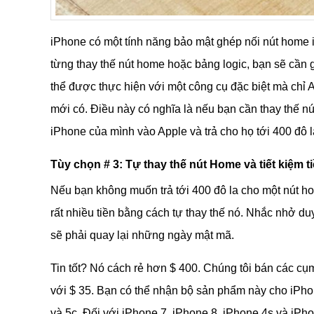
iPhone có một tính năng bảo mật ghép nối nút home i
từng thay thế nút home hoặc bảng logic, bạn sẽ cần g
thể được thực hiện với một công cụ đặc biệt mà chỉ 
mới có. Điều này có nghĩa là nếu bạn cần thay thế 
iPhone của mình vào Apple và trả cho họ tới 400 đô l
Tùy chọn # 3: Tự thay thế nút Home và tiết kiệm
Nếu bạn không muốn trả tới 400 đô la cho một nút hom
rất nhiều tiền bằng cách tự thay thế nó. Nhắc nhở du
sẽ phải quay lại những ngày mật mã.
Tin tốt? Nó cách rẻ hơn $ 400. Chúng tôi bán các cụm
với $ 35. Bạn có thể nhận bộ sản phẩm này cho iPhon
và 5c. Đối với iPhone 7, iPhone 8, iPhone 4s và iPho