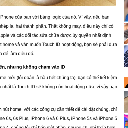
Phone của bạn với bảng logic của nó. Vì vậy, nếu bạn
hép lại hai thành phần. Thật không may, điều này chỉ có
Apple và các đối tác sửa chữa được ủy quyền nhất định
nút home và vẫn muốn Touch ID hoạt động, bạn sẽ phải đưa
a để làm điều đó.
 tiền, nhưng không chạm vào ID
e mới (tôi đoán là hầu hết chúng ta), bạn có thể tiết kiệm
y nhất là Touch ID sẽ không còn hoạt động nữa, vì vậy bạn
 nút home, với các công cụ cần thiết để cài đặt chúng, chỉ
e 6s, 6s Plus, iPhone 6 và 6 Plus, iPhone 5s và iPhone 5
ne 4, chúng tôi chỉ bán một phần, nhưng chi phí thấp hơn