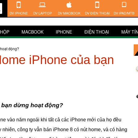
DV IPHONE
DV LAPTOP
DV MACBOOK
DV ĐIỆN THOẠI
DV IPAD/MTB
 HỘP
MACBOOK
IPHONE
ĐIỆN THOẠI
MÁY TÍ
 hoạt động?
 Home iPhone của bạn
a bạn dừng hoạt động?
one vào năm ngoái khi tất cả các iPhone mới của họ đều
y nhiên, công ty vẫn bán iPhone 8 có nút home, và có hàng