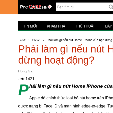
TIN MỚI
KHÁM PHÁ
THỦ THUẬT
ĐẬP
Phải làm gì nếu nút Home iPhone của bạn dừng
Tin tức
iPhone
Phải làm gì nếu nút
dừng hoạt động?
Hồng Gấm
-
1421
P
hải làm gì nếu nút Home iPhone củ
Apple đã chính thức loại bỏ nút home trên iPh
được trang bị Face ID và màn hình edge-to-edge. Tu