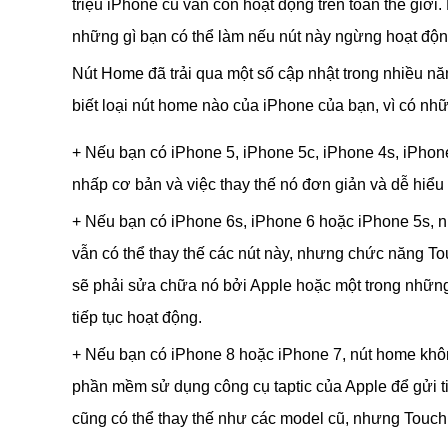
triệu iPhone cũ vẫn còn hoạt động trên toàn thế giới.
những gì bạn có thể làm nếu nút này ngừng hoạt độn
Nút Home đã trải qua một số cập nhật trong nhiều năm
biết loại nút home nào của iPhone của bạn, vì có nh
+ Nếu bạn có iPhone 5, iPhone 5c, iPhone 4s, iPhone
nhấp cơ bản và việc thay thế nó đơn giản và dễ hiểu
+ Nếu bạn có iPhone 6s, iPhone 6 hoặc iPhone 5s, n
vẫn có thể thay thế các nút này, nhưng chức năng T
sẽ phải sửa chữa nó bởi Apple hoặc một trong những
tiếp tục hoạt động.
+ Nếu bạn có iPhone 8 hoặc iPhone 7, nút home không
phần mềm sử dụng công cụ taptic của Apple để gửi ti
cũng có thể thay thế như các model cũ, nhưng Touch