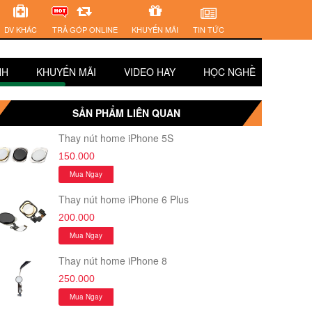
DV KHÁC
TRẢ GÓP ONLINE
KHUYẾN MÃI
TIN TỨC
NH
KHUYẾN MÃI
VIDEO HAY
HỌC NGHỀ
SUY 
SẢN PHẨM LIÊN QUAN
Thay nút home iPhone 5S
150.000
Mua Ngay
Thay nút home iPhone 6 Plus
200.000
Mua Ngay
Thay nút home iPhone 8
250.000
Mua Ngay