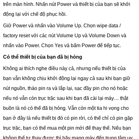
trên màn hình. Nhấn nút Power và thiết bị của bạn sẽ khởi
động lại với chế độ phục hồi.
Giữ Power và nhấn vào Volume Up. Chọn wipe data /
factory reset với các nút Volume Up và Volume Down và
nhấn vào Power. Chọn Yes và bấm Power để tiếp tục.
Có thể thiết bị của bạn đã bị hỏng
Không ai thích nghe điều này cả, nhưng nếu thiết bị của
bạn vẫn không chịu khởi động lại ngay cả sau khi bạn giữ
nút nguồn, tháo pin ra và lắp lại, sạc đầy pin cho nó hoặc
nếu nó vẫn còn trục trặc sau khi bạn đã cài lại máy… thật
buồn là nó có thể đã bị hỏng. Vẫn còn một tia hi vọng cho
bạn ở đây là nếu thiết bị đó có pin rời, có thể chỉ có pin gặp
trục trặc, bạn có thể mua một pin mới để thay thế. Nếu bạn
không thể tự thay được thì hãy mang máy đến trung tâm uy