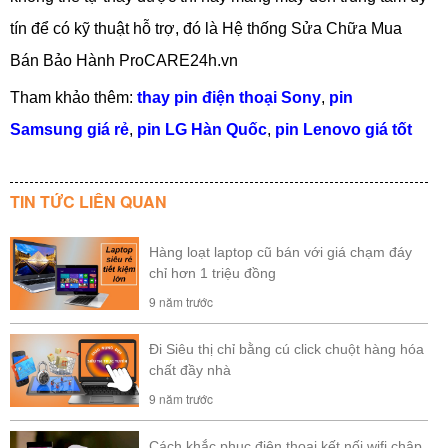
tín để có kỹ thuật hỗ trợ, đó là Hệ thống Sửa Chữa Mua
Bán Bảo Hành ProCARE24h.vn
Tham khảo thêm:
thay pin điện thoại Sony
,
pin
Samsung giá rẻ
,
pin LG Hàn Quốc
,
pin Lenovo giá tốt
TIN TỨC LIÊN QUAN
Hàng loạt laptop cũ bán với giá chạm đáy
chỉ hơn 1 triệu đồng
9 năm trước
Đi Siêu thị chỉ bằng cú click chuột hàng hóa
chất đầy nhà
9 năm trước
Cách khắc phục điện thoại kết nối wifi chập