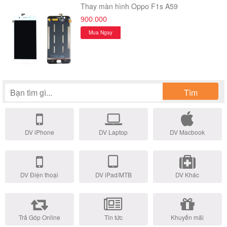
Thay màn hình Oppo F1s A59
900.000
Mua Ngay
Tìm
DV iPhone
DV Laptop
DV Macbook
DV Điện thoại
DV iPad/MTB
DV Khác
Trả Góp Online
Tin tức
Khuyến mãi