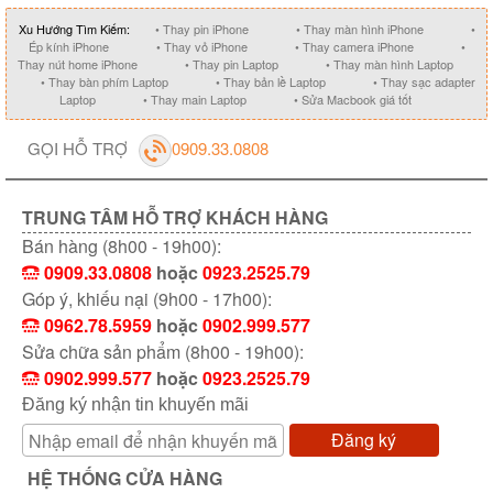
Xu Hướng Tìm Kiếm:
• Thay pin iPhone
• Thay màn hình iPhone
•
Ép kính iPhone
• Thay vỏ iPhone
• Thay camera iPhone
•
Thay nút home iPhone
• Thay pin Laptop
• Thay màn hình Laptop
• Thay bàn phím Laptop
• Thay bản lề Laptop
• Thay sạc adapter
Laptop
• Thay main Laptop
• Sửa Macbook giá tốt
GỌI HỖ TRỢ
0909.33.0808
TRUNG TÂM HỖ TRỢ KHÁCH HÀNG
Bán hàng (8h00 - 19h00):
0909.33.0808
hoặc
0923.2525.79
Góp ý, khiếu nại (9h00 - 17h00):
0962.78.5959
hoặc
0902.999.577
Sửa chữa sản phẩm (8h00 - 19h00):
0902.999.577
hoặc
0923.2525.79
Đăng ký nhận tin khuyến mãi
Đăng ký
HỆ THỐNG CỬA HÀNG