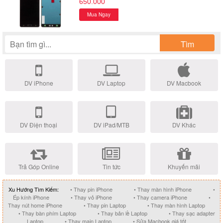
650.000
Mua Ngay
Tìm
DV iPhone
DV Laptop
DV Macbook
DV Điện thoại
DV iPad/MTB
DV Khác
Trả Góp Online
Tin tức
Khuyến mãi
Xu Hướng Tìm Kiếm:
• Thay pin iPhone
• Thay màn hình iPhone
•
Ép kính iPhone
• Thay vỏ iPhone
• Thay camera iPhone
•
Thay nút home iPhone
• Thay pin Laptop
• Thay màn hình Laptop
• Thay bàn phím Laptop
• Thay bản lề Laptop
• Thay sạc adapter
Laptop
• Thay main Laptop
• Sửa Macbook giá tốt