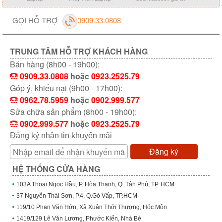
GỌI HỖ TRỢ
0909.33.0808
TRUNG TÂM HỖ TRỢ KHÁCH HÀNG
Bán hàng (8h00 - 19h00):
0909.33.0808
hoặc
0923.2525.79
Góp ý, khiếu nại (9h00 - 17h00):
0962.78.5959
hoặc
0902.999.577
Sửa chữa sản phẩm (8h00 - 19h00):
0902.999.577
hoặc
0923.2525.79
Đăng ký nhận tin khuyến mãi
Đăng ký
HỆ THỐNG CỬA HÀNG
103A Thoại Ngọc Hầu, P. Hòa Thạnh, Q. Tân Phú, TP. HCM
37 Nguyễn Thái Sơn, P.4, Q.Gò Vấp, TP.HCM
119/10 Phan Văn Hớn, Xã Xuân Thới Thượng, Hóc Môn
1419/129 Lê Văn Lương, Phước Kiển, Nhà Bè