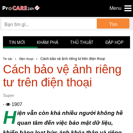
Menu
Tìm
TIN MỚI
KHÁM PHÁ
THỦ THUẬT
ĐẬP HỘP
Cách bảo vệ ảnh riêng tư trên điện thoại
Tin tức
Điện thoại
Cách bảo vệ ảnh riêng
tư trên điện thoại
Super
-
1907
H
iện vẫn còn khá nhiều người không hề
quan tâm đến việc bảo mật dữ liệu,
khiến hàng loạt bức ảnh khỏa thân và riêng