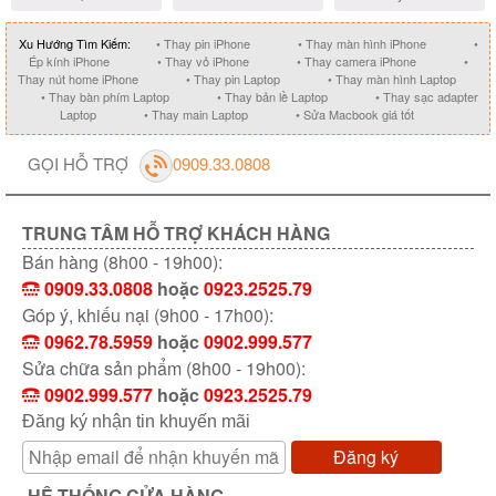
Xu Hướng Tìm Kiếm:
• Thay pin iPhone
• Thay màn hình iPhone
•
Ép kính iPhone
• Thay vỏ iPhone
• Thay camera iPhone
•
Thay nút home iPhone
• Thay pin Laptop
• Thay màn hình Laptop
• Thay bàn phím Laptop
• Thay bản lề Laptop
• Thay sạc adapter
Laptop
• Thay main Laptop
• Sửa Macbook giá tốt
GỌI HỖ TRỢ
0909.33.0808
TRUNG TÂM HỖ TRỢ KHÁCH HÀNG
Bán hàng (8h00 - 19h00):
0909.33.0808
hoặc
0923.2525.79
Góp ý, khiếu nại (9h00 - 17h00):
0962.78.5959
hoặc
0902.999.577
Sửa chữa sản phẩm (8h00 - 19h00):
0902.999.577
hoặc
0923.2525.79
Đăng ký nhận tin khuyến mãi
Đăng ký
HỆ THỐNG CỬA HÀNG