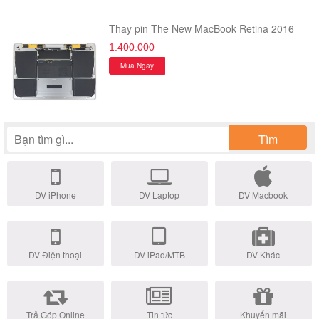
Thay pin The New MacBook Retina 2016
1.400.000
Mua Ngay
Tìm
DV iPhone
DV Laptop
DV Macbook
DV Điện thoại
DV iPad/MTB
DV Khác
Trả Góp Online
Tin tức
Khuyến mãi