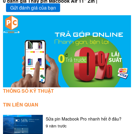
0 đánh giá Thay pin Macbook Air 11" Zin |
Gửi đánh giá của bạn
THÔNG SỐ KỸ THUẬT
TIN LIÊN QUAN
Sửa pin Macbook Pro nhanh hết ở đâu?
9 năm trước