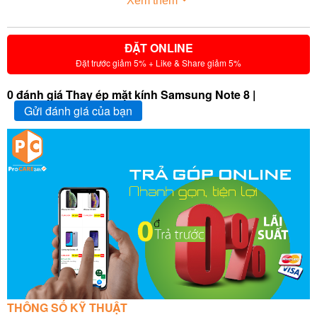
Xem thêm
ĐẶT ONLINE
Đặt trước giảm 5% + Like & Share giảm 5%
0 đánh giá Thay ép mặt kính Samsung Note 8 |
Gửi đánh giá của bạn
THÔNG SỐ KỸ THUẬT