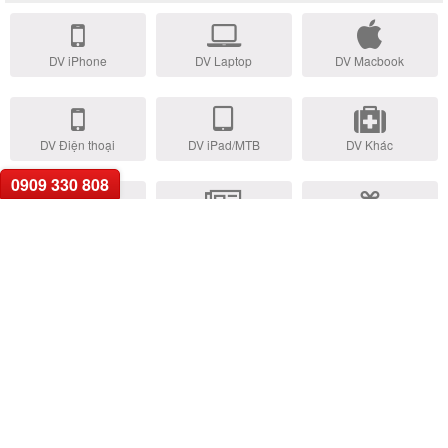
DV iPhone
DV Laptop
DV Macbook
DV Điện thoại
DV iPad/MTB
DV Khác
0909 330 808
Trả Góp Online
Tin tức
Khuyến mãi
Xu Hướng Tìm Kiếm:
• Thay pin iPhone
• Thay màn hình iPhone
•
Ép kính iPhone
• Thay vỏ iPhone
• Thay camera iPhone
•
Thay nút home iPhone
• Thay pin Laptop
• Thay màn hình Laptop
• Thay bàn phím Laptop
• Thay bản lề Laptop
• Thay sạc adapter
Laptop
• Thay main Laptop
• Sửa Macbook giá tốt
GỌI HỖ TRỢ
0909.33.0808
TRUNG TÂM HỖ TRỢ KHÁCH HÀNG