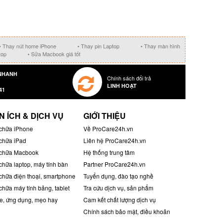
• Thay nút home iPhone
• Thay pin Laptop
• Thay màn hình
top
• Sửa Macbook giá tốt
NHANH
Chính sách đổi trả
LINH HOẠT
41
N ÍCH & DỊCH VỤ
GIỚI THIỆU
chữa iPhone
Về ProCare24h.vn
chữa iPad
Liên hệ ProCare24h.vn
chữa Macbook
Hệ thống trung tâm
chữa laptop, máy tính bàn
Partner ProCare24h.vn
chữa điện thoại, smartphone
Tuyển dụng, đào tạo nghề
chữa máy tính bảng, tablet
Tra cứu dịch vụ, sản phẩm
, ứng dụng, mẹo hay
Cam kết chất lượng dịch vụ
Chính sách bảo mật, điều khoản