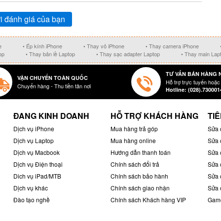
i đánh giá của bạn
e
• Ép kính iPhone
• Thay vỏ iPhone
• Thay camera iPhone
op
• Thay bản lề Laptop
• Thay sạc adapter Laptop
• Thay main Lap
TƯ VẤN BÁN HÀNG 
VẬN CHUYỂN TOÀN QUỐC
Hỗ trợ trực tuyến hoặc
Chuyển hàng - Thu tiền tân nơi
Hotline: (028).730001
ĐANG KINH DOANH
HỖ TRỢ KHÁCH HÀNG
TIÊ
Dịch vụ iPhone
Mua hàng trả góp
Sửa 
Dịch vụ Laptop
Mua hàng online
Sửa 
Dịch vụ Macbook
Hướng dẫn thanh toán
Sửa 
Dịch vụ Điện thoại
Chính sách đổi trả
Sửa 
Dich vụ iPad/MTB
Chính sách bảo hành
Sửa 
Dịch vụ khác
Chính sách giao nhận
Sửa 
Đào tạo nghề
Chính sách Khách hàng VIP
Game