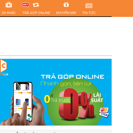
DV KHÁC
TRẢ GÓP ONLINE
KHUYẾN MÃI
TIN TỨC