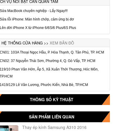
ỊCH VỤ NỔI BẬT CẦN QUAN TÂM
Sửa MacBook chuyên nghiệp - Lấy Ngay!!!
Sửa lỗi iPhone: Màn hình chớp, cảm ứng bị đơ
Lên đời iPhone X từ iPhone 6/6S/6 Plus/6S Plus
HỆ THỐNG CỬA HÀNG >>
XEM BẢN ĐỒ
CN01: 103A Thoại Ngọc Hầu, P. Hòa Thạnh, Q. Tân Phú, TP. HCM
CN02: 37 Nguyễn Thái Sơn, Phường 4, Q. Gò Vấp, TP. HCM
119/10 Phan Văn Hớn, Ấp 5, Xã Xuân Thới Thượng, Hóc Môn,
TP.HCM
1419/129 Lê Văn Lương, Phước Kiển, Nhà Bè, TP.HCM
THÔNG SỐ KỸ THUẬT
SẢN PHẨM LIÊN QUAN
Thay ép kính Samsung A310 2016