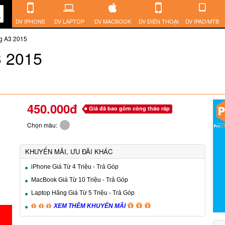
DV IPHONE
DV LAPTOP
DV MACBOOK
DV ĐIỆN THOẠI
DV IPAD/MTB
g A3 2015
3 2015
450.000đ
Giá đã bao gồm công tháo ráp
Chọn màu:
KHUYẾN MÃI, ƯU ĐÃI KHÁC
iPhone Giá Từ 4 Triệu - Trả Góp
MacBook Giá Từ 10 Triệu - Trả Góp
Laptop Hãng Giá Từ 5 Triệu - Trả Góp
XEM THÊM KHUYẾN MÃI