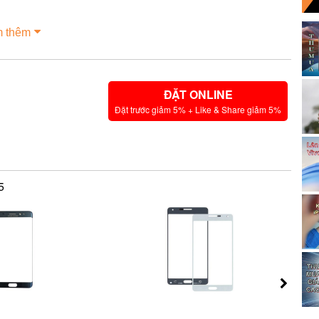
 thêm
ĐẶT ONLINE
Đặt trước giảm 5% + Like & Share giảm 5%
5