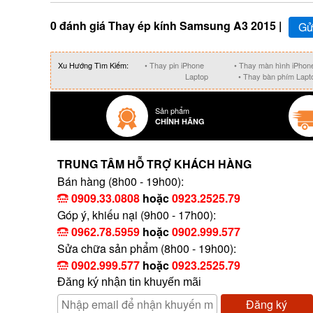
0 đánh giá Thay ép kính Samsung A3 2015 |
Gử
Xu Hướng Tìm Kiếm:
• Thay pin iPhone
• Thay màn hình iPhon
Laptop
• Thay bàn phím Lapt
Sản phẩm
CHÍNH HÃNG
TRUNG TÂM HỖ TRỢ KHÁCH HÀNG
Bán hàng (8h00 - 19h00):
0909.33.0808
hoặc
0923.2525.79
Góp ý, khiếu nại (9h00 - 17h00):
0962.78.5959
hoặc
0902.999.577
Sửa chữa sản phẩm (8h00 - 19h00):
0902.999.577
hoặc
0923.2525.79
Đăng ký nhận tin khuyến mãi
Đăng ký