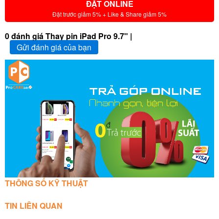
ĐẶT ONLINE
Đặt trước giảm 5% + Like & Share giảm 5%
0 đánh giá Thay pin iPad Pro 9.7" |
Gửi đánh giá của bạn
THÔNG SỐ KỸ THUẬT
TIN LIÊN QUAN