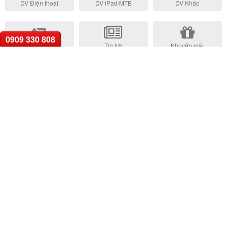
DV Điện thoại
DV iPad/MTB
DV Khác
0909 330 808
Trả Góp Online
Tin tức
Khuyến mãi
Xu Hướng Tìm Kiếm:
• Thay pin iPhone
• Thay màn hình iPhone
•
Ép kính iPhone
• Thay vỏ iPhone
• Thay camera iPhone
•
Thay nút home iPhone
• Thay pin Laptop
• Thay màn hình Laptop
• Thay bàn phím Laptop
• Thay bản lề Laptop
• Thay sạc adapter
Laptop
• Thay main Laptop
• Sửa Macbook giá tốt
GỌI HỖ TRỢ
0909.33.0808
TRUNG TÂM HỖ TRỢ KHÁCH HÀNG
Bán hàng (8h00 - 19h00):
0909.33.0808
hoặc
0923.2525.79
Góp ý, khiếu nại (9h00 - 17h00):
0962.78.5959
hoặc
0902.999.577
Sửa chữa sản phẩm (8h00 - 19h00):