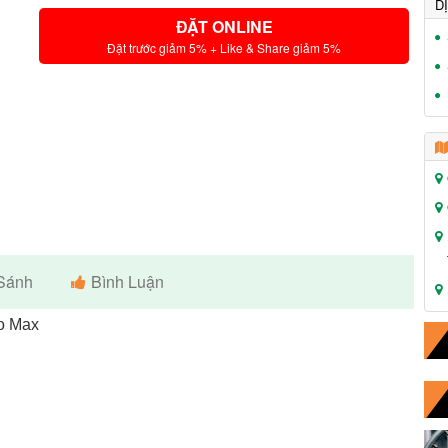
D
ĐẶT ONLINE
Đặt trước giảm 5% + Like & Share giảm 5%
Sánh
Bình Luận
ro Max