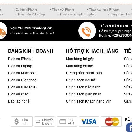
e
• Ép kính iPhone
• Thay vỏ iPhone
• Thay camera iPhone
op
• Thay bản lề Laptop
• Thay sạc adapter Laptop
• Thay main Lap
TƯ VẤN BÁN HÀNG 
VẬN CHUYỂN TOÀN QUỐC
Hỗ trợ trực tuyến hoặc
Chuyển hàng - Thu tiền tân nơi
Hotline: (028).730001
ĐANG KINH DOANH
HỖ TRỢ KHÁCH HÀNG
TIÊ
Dịch vụ iPhone
Mua hàng trả góp
Sửa 
Dịch vụ Laptop
Mua hàng online
Sửa 
Dịch vụ Macbook
Hướng dẫn thanh toán
Sửa 
Dịch vụ Điện thoại
Chính sách đổi trả
Sửa 
Dich vụ iPad/MTB
Chính sách bảo hành
Sửa 
Dịch vụ khác
Chính sách giao nhận
Sửa 
Đào tạo nghề
Chính sách Khách hàng VIP
Game
KẾT
ở