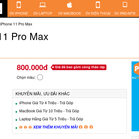
DV IPHONE
DV LAPTOP
DV MACBOOK
DV ĐIỆN THOẠI
DV IPAD/MTB
 iPhone 11 Pro Max
11 Pro Max
800.000đ
Giá đã bao gồm công tháo ráp
Chọn màu:
KHUYẾN MÃI, ƯU ĐÃI KHÁC
iPhone Giá Từ 4 Triệu - Trả Góp
MacBook Giá Từ 10 Triệu - Trả Góp
Laptop Hãng Giá Từ 5 Triệu - Trả Góp
XEM THÊM KHUYẾN MÃI