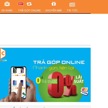
DV KHÁC
TRẢ GÓP ONLINE
KHUYẾN MÃI
TIN TỨC