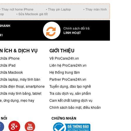
• Thay nút home iPhone
• Thay pin Laptop
• Thay màn hình
top
• Sửa Macbook giá tốt
NHANH
Chính sách đổi trả
LINH HOẠT
41
N ÍCH & DỊCH VỤ
GIỚI THIỆU
chữa iPhone
Về ProCare24h.vn
chữa iPad
Liên hệ ProCare24h.vn
chữa Macbook
Hệ thống trung tâm
chữa laptop, máy tính bàn
Partner ProCare24h.vn
chữa điện thoại, smartphone
Tuyển dụng, đào tạo nghề
chữa máy tính bảng, tablet
Tra cứu dịch vụ, sản phẩm
, ứng dụng, mẹo hay
Cam kết chất lượng dịch vụ
Chính sách bảo mật, điều khoản
 NỐI
CHỨNG NHẬN