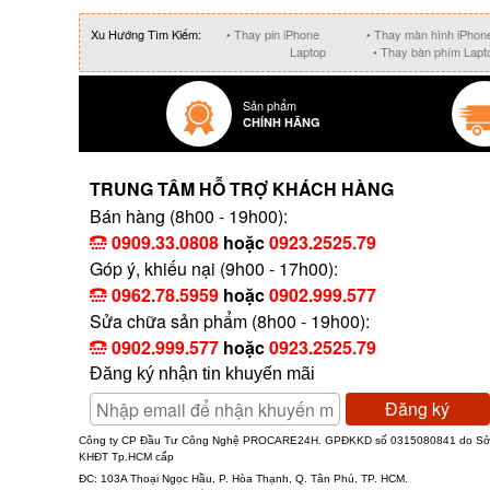
Xu Hướng Tìm Kiếm:
• Thay pin iPhone
• Thay màn hình iPhon
Laptop
• Thay bàn phím Lapt
Sản phẩm
CHÍNH HÃNG
TRUNG TÂM HỖ TRỢ KHÁCH HÀNG
Bán hàng (8h00 - 19h00):
0909.33.0808
hoặc
0923.2525.79
Góp ý, khiếu nại (9h00 - 17h00):
0962.78.5959
hoặc
0902.999.577
Sửa chữa sản phẩm (8h00 - 19h00):
0902.999.577
hoặc
0923.2525.79
Đăng ký nhận tin khuyến mãi
Đăng ký
Công ty CP Đầu Tư Công Nghệ PROCARE24H. GPĐKKD số 0315080841 do S
KHĐT Tp.HCM cấp
ĐC: 103A Thoại Ngọc Hầu, P. Hòa Thạnh, Q. Tân Phú, TP. HCM.