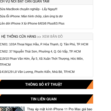
ỊCH VỤ NỔI BẬT CẦN QUAN TÂM
Sửa MacBook chuyên nghiệp - Lấy Ngay!!!
Sửa lỗi iPhone: Màn hình chớp, cảm ứng bị đơ
Lên đời iPhone X từ iPhone 6/6S/6 Plus/6S Plus
HỆ THỐNG CỬA HÀNG >>
XEM BẢN ĐỒ
CN01: 103A Thoại Ngọc Hầu, P. Hòa Thạnh, Q. Tân Phú, TP. HCM
CN02: 37 Nguyễn Thái Sơn, Phường 4, Q. Gò Vấp, TP. HCM
119/10 Phan Văn Hớn, Ấp 5, Xã Xuân Thới Thượng, Hóc Môn,
TP.HCM
1419/129 Lê Văn Lương, Phước Kiển, Nhà Bè, TP.HCM
THÔNG SỐ KỸ THUẬT
TIN LIÊN QUAN
Thay ép mặt kính iPhone 11 Pro Max giá bao