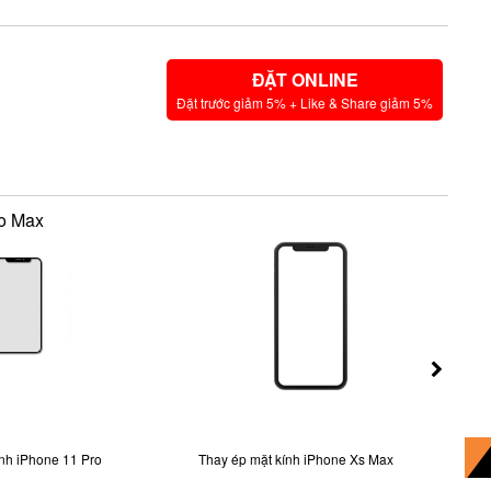
ĐẶT ONLINE
Đặt trước giảm 5% + Like & Share giảm 5%
ro Max
ính iPhone 11 Pro
Thay ép mặt kính iPhone Xs Max