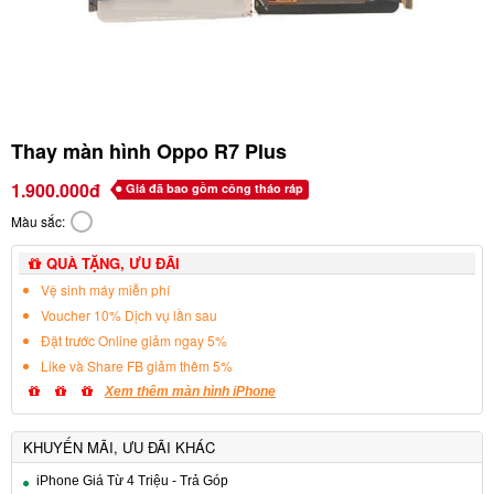
Thay màn hình Oppo R7 Plus
1.900.000đ
Giá đã bao gồm công tháo ráp
Màu sắc:
QUÀ TẶNG, ƯU ĐÃI
Vệ sinh máy miễn phí
Voucher 10% Dịch vụ lần sau
Đặt trước Online giảm ngay 5%
Like và Share FB giảm thêm 5%
Xem thêm màn hình iPhone
KHUYẾN MÃI, ƯU ĐÃI KHÁC
iPhone Giá Từ 4 Triệu - Trả Góp