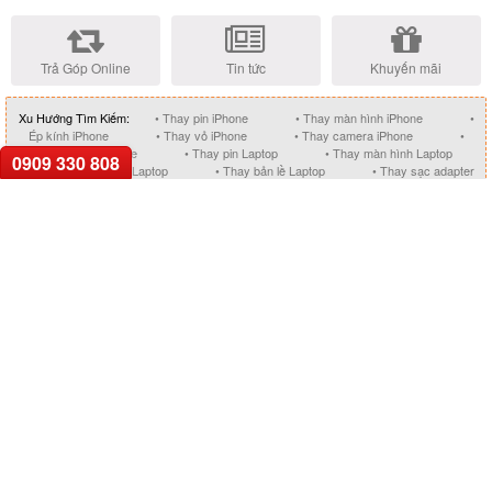
Trả Góp Online
Tin tức
Khuyến mãi
Xu Hướng Tìm Kiếm:
• Thay pin iPhone
• Thay màn hình iPhone
•
Ép kính iPhone
• Thay vỏ iPhone
• Thay camera iPhone
•
Thay nút home iPhone
• Thay pin Laptop
• Thay màn hình Laptop
0909 330 808
• Thay bàn phím Laptop
• Thay bản lề Laptop
• Thay sạc adapter
Laptop
• Thay main Laptop
• Sửa Macbook giá tốt
GỌI HỖ TRỢ
0909.33.0808
TRUNG TÂM HỖ TRỢ KHÁCH HÀNG
Bán hàng (8h00 - 19h00):
0909.33.0808
hoặc
0923.2525.79
Góp ý, khiếu nại (9h00 - 17h00):
0962.78.5959
hoặc
0902.999.577
Sửa chữa sản phẩm (8h00 - 19h00):
0902.999.577
hoặc
0923.2525.79