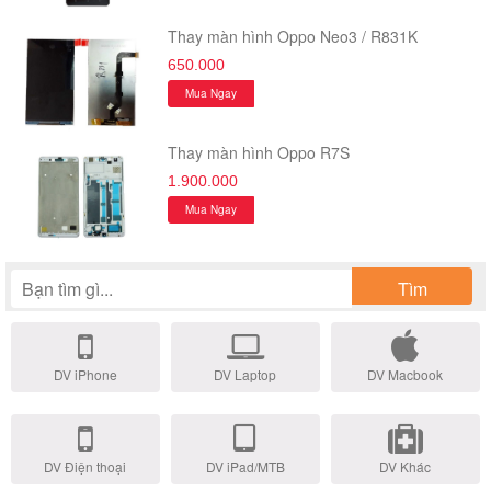
Thay màn hình Oppo Neo3 / R831K
650.000
Mua Ngay
Thay màn hình Oppo R7S
1.900.000
Mua Ngay
Tìm
DV iPhone
DV Laptop
DV Macbook
DV Điện thoại
DV iPad/MTB
DV Khác