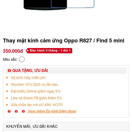
Thay mặt kính cảm ứng Oppo R827 / Find 5 mini
350.000đ
Bảo hành 3 tháng - 1 đổi 1
Màu sắc:
QUÀ TẶNG, ƯU ĐÃI
Vệ sinh máy miễn phí
Voucher 10% Dịch vụ lần sau
Đặt trước Online giảm ngay 5%
Like và Share FB giảm thêm 5%
Sửa chữa tận nơi chỉ 49K. HOT!!!
Xem thêm Ép kính Điện thoại
KHUYẾN MÃI, ƯU ĐÃI KHÁC