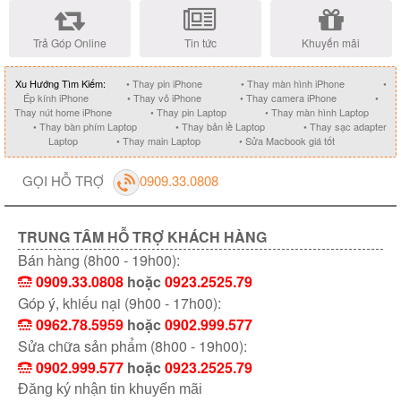
Trả Góp Online
Tin tức
Khuyến mãi
Xu Hướng Tìm Kiếm:
• Thay pin iPhone
• Thay màn hình iPhone
•
Ép kính iPhone
• Thay vỏ iPhone
• Thay camera iPhone
•
Thay nút home iPhone
• Thay pin Laptop
• Thay màn hình Laptop
• Thay bàn phím Laptop
• Thay bản lề Laptop
• Thay sạc adapter
Laptop
• Thay main Laptop
• Sửa Macbook giá tốt
GỌI HỖ TRỢ
0909.33.0808
TRUNG TÂM HỖ TRỢ KHÁCH HÀNG
Bán hàng (8h00 - 19h00):
0909.33.0808
hoặc
0923.2525.79
Góp ý, khiếu nại (9h00 - 17h00):
0962.78.5959
hoặc
0902.999.577
Sửa chữa sản phẩm (8h00 - 19h00):
0902.999.577
hoặc
0923.2525.79
Đăng ký nhận tin khuyến mãi