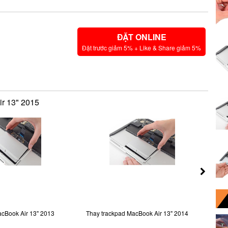
ĐẶT ONLINE
Đặt trước giảm 5% + Like & Share giảm 5%
ir 13" 2015
acBook Air 13" 2013
Thay trackpad MacBook Air 13" 2014
Th