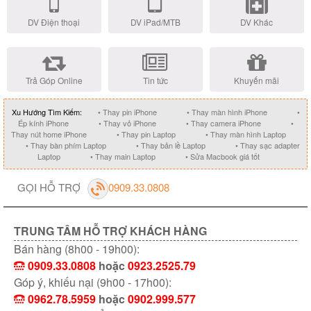
DV Điện thoại
DV iPad/MTB
DV Khác
Trả Góp Online
Tin tức
Khuyến mãi
Xu Hướng Tìm Kiếm:
• Thay pin iPhone
• Thay màn hình iPhone
•
Ép kính iPhone
• Thay vỏ iPhone
• Thay camera iPhone
•
Thay nút home iPhone
• Thay pin Laptop
• Thay màn hình Laptop
• Thay bàn phím Laptop
• Thay bản lề Laptop
• Thay sạc adapter
Laptop
• Thay main Laptop
• Sửa Macbook giá tốt
GỌI HỖ TRỢ
0909.33.0808
TRUNG TÂM HỖ TRỢ KHÁCH HÀNG
Bán hàng (8h00 - 19h00):
0909.33.0808
hoặc
0923.2525.79
Góp ý, khiếu nại (9h00 - 17h00):
0962.78.5959
hoặc
0902.999.577