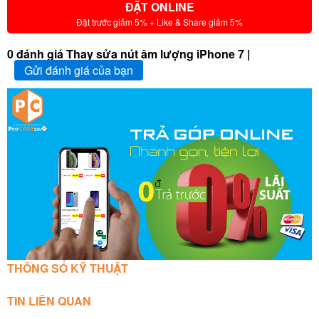
ĐẶT ONLINE
Đặt trước giảm 5% + Like & Share giảm 5%
0 đánh giá Thay sửa nút âm lượng iPhone 7 |
Gửi đánh giá của bạn
THÔNG SỐ KỸ THUẬT
TIN LIÊN QUAN