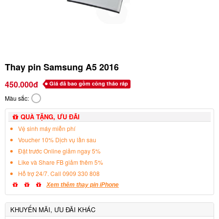
Thay pin Samsung A5 2016
450.000đ
Giá đã bao gồm công tháo ráp
Màu sắc:
QUÀ TẶNG, ƯU ĐÃI
Vệ sinh máy miễn phí
Voucher 10% Dịch vụ lần sau
Đặt trước Online giảm ngay 5%
Like và Share FB giảm thêm 5%
Hỗ trợ 24/7. Call 0909 330 808
Xem thêm thay pin iPhone
KHUYẾN MÃI, ƯU ĐÃI KHÁC