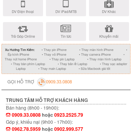
DV Điện thoại
DV iPad/MTB
DV Khác
Trả Góp Online
Tin tức
Khuyến mãi
Xu Hướng Tìm Kiếm:
• Thay pin iPhone
• Thay màn hình iPhone
•
Ép kính iPhone
• Thay vỏ iPhone
• Thay camera iPhone
•
Thay nút home iPhone
• Thay pin Laptop
• Thay màn hình Laptop
• Thay bàn phím Laptop
• Thay bản lề Laptop
• Thay sạc adapter
Laptop
• Thay main Laptop
• Sửa Macbook giá tốt
GỌI HỖ TRỢ
0909.33.0808
TRUNG TÂM HỖ TRỢ KHÁCH HÀNG
Bán hàng (8h00 - 19h00):
0909.33.0808
hoặc
0923.2525.79
Góp ý, khiếu nại (9h00 - 17h00):
0962.78.5959
hoặc
0902.999.577