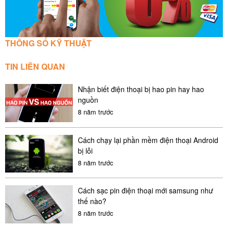
THÔNG SỐ KỸ THUẬT
TIN LIÊN QUAN
Lí do nên chọn dịch vụ thay pin Samsung Galaxy A5
Nhận biết điện thoại bị hao pin hay hao
2016
nguồn
- Chúng tôi sử dụng những linh kiện thay thế chất lượng
8 năm trước
nhất, trang thiết bị hỗ trợ hiện đại để nâng cao chất lượng
hoàn thiện sản phẩm sau sửa chữa.
Cách chạy lại phần mềm điện thoại Android
bị lỗi
- Chúng tôi luôn có đội ngũ kĩ thuật viên chuyên nghiệp, có
8 năm trước
nhiều năm kinh nghiệm trong việc sửa chữa, thay thế linh
kiện cho thiết bị di động nói chung và sửa chữa điện thoại
Cách sạc pin điện thoại mới samsung như
Samsung nói riêng.
thế nào?
8 năm trước
- Máy móc hiện đại giúp thao tác sửa chữa nhanh gọn và