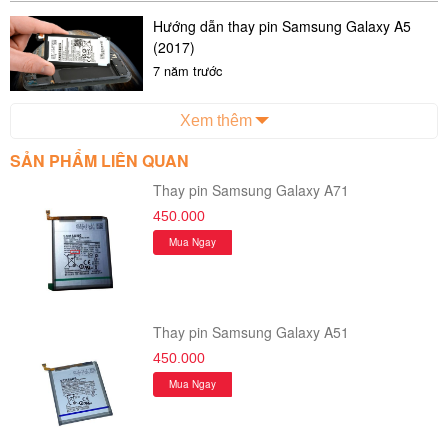
thời gian thay pin Samsung Galaxy A5 2016 từ 20-40 phút.
Hướng dẫn thay pin Samsung Galaxy A5
(2017)
- Quy trình thay pin từ khâu tiếp nhận đến khâu thay pin và
7 năm trước
trả máy đều được thực hiện một cách chuyên nghiệp, mang
lại cho khách hàng sự hài lòng và yên tâm.
Xem thêm
- Giá sửa chữa, thay thế linh kiện tốt nhất nên khách hàng
SẢN PHẨM LIÊN QUAN
sẽ không lo về giá.
Thay pin Samsung Galaxy A71
450.000
Mua Ngay
Thay pin Samsung Galaxy A51
450.000
Mua Ngay