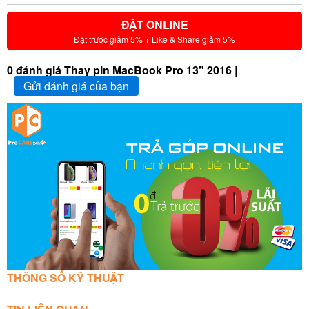
ĐẶT ONLINE
Đặt trước giảm 5% + Like & Share giảm 5%
0 đánh giá Thay pin MacBook Pro 13" 2016 |
Gửi đánh giá của bạn
THÔNG SỐ KỸ THUẬT