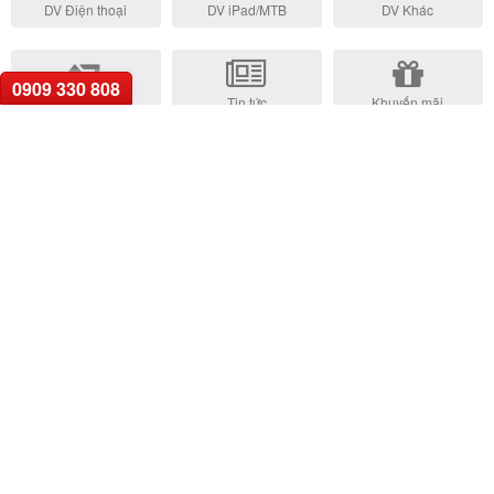
DV Điện thoại
DV iPad/MTB
DV Khác
0909 330 808
Trả Góp Online
Tin tức
Khuyến mãi
Xu Hướng Tìm Kiếm:
• Thay pin iPhone
• Thay màn hình iPhone
•
Ép kính iPhone
• Thay vỏ iPhone
• Thay camera iPhone
•
Thay nút home iPhone
• Thay pin Laptop
• Thay màn hình Laptop
• Thay bàn phím Laptop
• Thay bản lề Laptop
• Thay sạc adapter
Laptop
• Thay main Laptop
• Sửa Macbook giá tốt
GỌI HỖ TRỢ
0909.33.0808
TRUNG TÂM HỖ TRỢ KHÁCH HÀNG
Bán hàng (8h00 - 19h00):
0909.33.0808
hoặc
0923.2525.79
Góp ý, khiếu nại (9h00 - 17h00):
0962.78.5959
hoặc
0902.999.577
Sửa chữa sản phẩm (8h00 - 19h00):