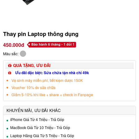
Thay pin Laptop thông dụng
450.000đ
Bảo hành 6 tháng - 1 đổi 1
Màu sắc:
QUÀ TẶNG, ƯU ĐÃI
Ưu đãi đặc biệt: Sửa chữa tận nhà chỉ 49k
Vệ sinh máy miễn phí, tiết kiệm được 150K
Voucher 10% dv sửa chữa
Giảm 5-10% khi like + share + check in Fanpage
KHUYẾN MÃI, ƯU ĐÃI KHÁC
iPhone Giá Từ 4 Triệu - Trả Góp
MacBook Giá Từ 10 Triệu - Trả Góp
Laptop Hãng Giá Từ 5 Triệu - Trả Góp