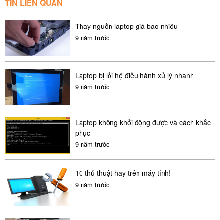
TIN LIÊN QUAN
SL410, SL510,
Thay nguồn laptop giá bao nhiêu
W510. Edge 40,
9 năm trước
Edge 50
4
G460
IdeaPad G460,
550,000
Laptop bị lỗi hệ điều hành xử lý nhanh
G470, G560,
đ
9 năm trước
G570. Z370,
Z460, Z465,
Laptop không khởi động được và cách khắc
Z560, Z565, Z470
phục
9 năm trước
Z560 Z570.
V470,V360,
10 thủ thuật hay trên máy tính!
V370. B470,
9 năm trước
B570
5
E4300
Latitude E4300,
550,000