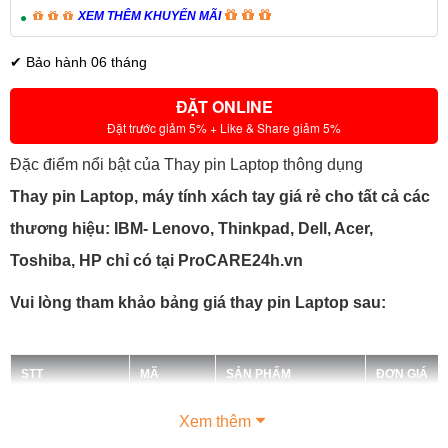
XEM THÊM KHUYẾN MÃI
✔ Bảo hành 06 tháng
ĐẶT ONLINE
Đặt trước giảm 5% + Like & Share giảm 5%
Đặc điểm nổi bật của Thay pin Laptop thông dụng
Thay pin Laptop, máy tính xách tay giá rẻ cho tất cả các
thương hiệu: IBM- Lenovo, Thinkpad, Dell, Acer,
Toshiba, HP chỉ có tại ProCARE24h.vn
Vui lòng tham khảo bảng giá thay pin Laptop sau:
STT
MÃ
SẢN PHẨM
ĐƠN GIÁ
Xem thêm
IBM –