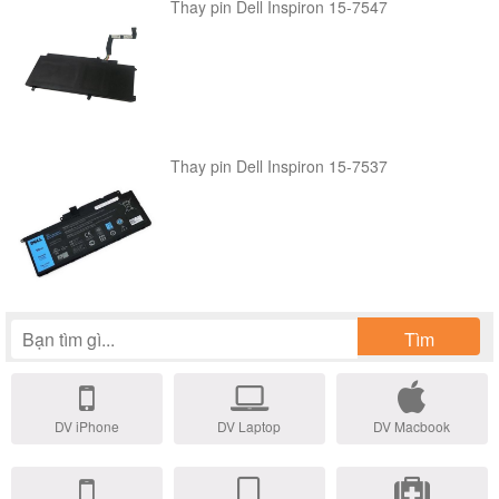
Thay pin Dell Inspiron 15-7547
M6500.
7
DE1525
550,000
Inspiron 1525,
đ
1526, 1545, 1750
Thay pin Dell Inspiron 15-7537
Inspiron 1440
8
DE1535
550,000
Inpiron 1535,
đ
1536. Studio
1558
Tìm
Dell Studio 1555,
DV iPhone
DV Laptop
DV Macbook
1535, 1536, 1537