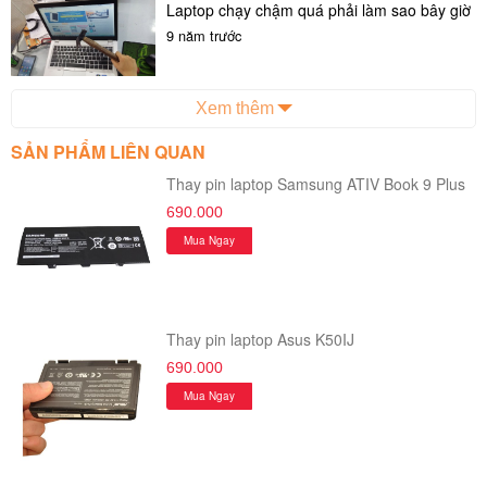
Laptop chạy chậm quá phải làm sao bây giờ
E4300 (màu
đ
9 năm trước
Đồng)
Xem thêm
DELL
SẢN PHẨM LIÊN QUAN
6
E6400
550,000
Latitude E6400,
Thay pin laptop Samsung ATIV Book 9 Plus
đ
690.000
E6410, E6500,
Mua Ngay
E6510.
WorkStations
Thay pin laptop Asus K50IJ
M2400, M4400,
690.000
M6400, M4500
Mua Ngay
Precision M4500,