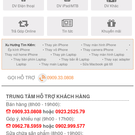
STUDIO 1535,
DV Điện thoại
DV iPad/MTB
DV Khác
1536, 1537, 1555,
1557, 1558
Trả Góp Online
Tin tức
Khuyến mãi
9
DE1564
550,000
Inspiron 1464 ,
Xu Hướng Tìm Kiếm:
• Thay pin iPhone
• Thay màn hình iPhone
•
Ép kính iPhone
• Thay vỏ iPhone
• Thay camera iPhone
•
đ
1564 , 1764
Thay nút home iPhone
• Thay pin Laptop
• Thay màn hình Laptop
• Thay bàn phím Laptop
• Thay bản lề Laptop
• Thay sạc adapter
Laptop
• Thay main Laptop
• Sửa Macbook giá tốt
10
DEA860
550,000
Vostro A840,
GỌI HỖ TRỢ
0909.33.0808
đ
A860, 1014,
1015, 1088, 1040
TRUNG TÂM HỖ TRỢ KHÁCH HÀNG
Bán hàng (8h00 - 19h00):
0909.33.0808
hoặc
0923.2525.79
Inspiron 1410
Góp ý, khiếu nại (9h00 - 17h00):
0962.78.5959
hoặc
0902.999.577
11
N4010
550,000
Inspiron 13R
Sửa chữa sản phẩm (8h00 - 19h00):