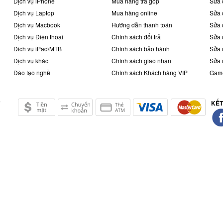
Dịch vụ iPhone
Mua hàng trả góp
Sửa 
Dịch vụ Laptop
Mua hàng online
Sửa 
Dịch vụ Macbook
Hướng dẫn thanh toán
Sửa 
Dịch vụ Điện thoại
Chính sách đổi trả
Sửa 
 màn hình iPhone Xs Max nguyên bộ. Dưới đây là 2
Dich vụ iPad/MTB
Chính sách bảo hành
Sửa 
h.
Dịch vụ khác
Chính sách giao nhận
Sửa 
Đào tạo nghề
Chính sách Khách hàng VIP
Game
e Xs Max xuất hiện những vết nứt vỡ, trầy xước làm hiển
hị bên trong vẫn bình thường => Bạn chỉ cần mang máy
KẾT
ở
i chi phí rẻ hơn rất nhiều so với thay màn hình iPhone
ình có những dấu hiệu như cảm ứng bị đơ, loạn hoặc
sọc nhiễu, chảy mực, màn hình không lên hoặc chỉ lên
hay màn hình iPhone Xs Max
nguyên bộ thì sự cố hư hỏng