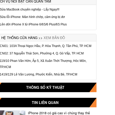
ỊCH VỤ NỔI BẬT CẦN QUAN TÂM
Sửa MacBook chuyên nghiệp - Lấy Ngay!!!
Sửa lỗi iPhone: Màn hình chớp, cảm ứng bị đơ
Lên đời iPhone X từ iPhone 6/6S/6 Plus/6S Plus
HỆ THỐNG CỬA HÀNG >>
XEM BẢN ĐỒ
CN01: 103A Thoại Ngọc Hầu, P. Hòa Thạnh, Q. Tân Phú, TP. HCM
CN02: 37 Nguyễn Thái Sơn, Phường 4, Q. Gò Vấp, TP. HCM
119/10 Phan Văn Hớn, Ấp 5, Xã Xuân Thới Thượng, Hóc Môn,
TP.HCM
1419/129 Lê Văn Lương, Phước Kiển, Nhà Bè, TP.HCM
THÔNG SỐ KỸ THUẬT
TIN LIÊN QUAN
iPhone 2018 có giá cao vì chúng thay thế