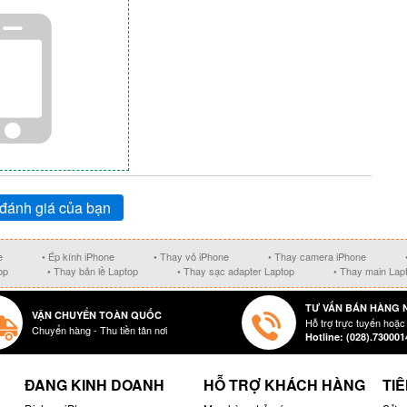
iúp khách hàng tiết kiệm thời gian và tiền bạc ở mức
đánh giá của bạn
e
• Ép kính iPhone
• Thay vỏ iPhone
• Thay camera iPhone
op
• Thay bản lề Laptop
• Thay sạc adapter Laptop
• Thay main Lap
TƯ VẤN BÁN HÀNG 
VẬN CHUYỂN TOÀN QUỐC
Hỗ trợ trực tuyến hoặc
Chuyển hàng - Thu tiền tân nơi
Hotline: (028).730001
ĐANG KINH DOANH
HỖ TRỢ KHÁCH HÀNG
TIÊ