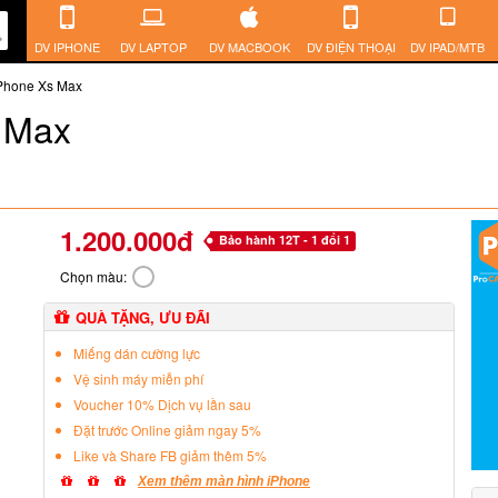
DV IPHONE
DV LAPTOP
DV MACBOOK
DV ĐIỆN THOẠI
DV IPAD/MTB
iPhone Xs Max
 Max
1.200.000đ
Bảo hành 12T - 1 đổi 1
Chọn màu:
QUÀ TẶNG, ƯU ĐÃI
Miếng dán cường lực
Vệ sinh máy miễn phí
Voucher 10% Dịch vụ lần sau
Đặt trước Online giảm ngay 5%
Like và Share FB giảm thêm 5%
Xem thêm màn hình iPhone