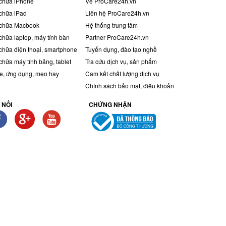
chữa iPhone
Về ProCare24h.vn
chữa iPad
Liên hệ ProCare24h.vn
chữa Macbook
Hệ thống trung tâm
chữa laptop, máy tính bàn
Partner ProCare24h.vn
chữa điện thoại, smartphone
Tuyển dụng, đào tạo nghề
chữa máy tính bảng, tablet
Tra cứu dịch vụ, sản phẩm
, ứng dụng, mẹo hay
Cam kết chất lượng dịch vụ
Chính sách bảo mật, điều khoản
 NỐI
CHỨNG NHẬN