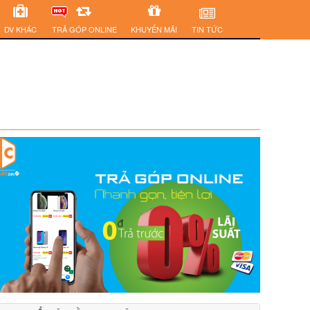
DV KHÁC
TRẢ GÓP ONLINE
KHUYẾN MÃI
TIN TỨC