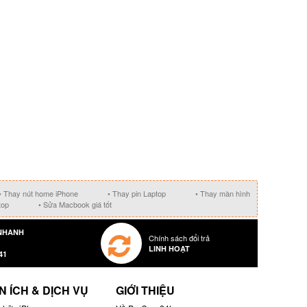
• Thay nút home iPhone
• Thay pin Laptop
• Thay màn hình
top
• Sửa Macbook giá tốt
NHANH
Chính sách đổi trả
LINH HOẠT
41
N ÍCH & DỊCH VỤ
GIỚI THIỆU