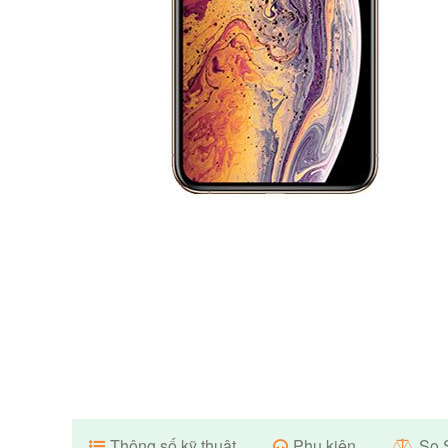
Thông số kỹ thuật
Phụ kiện
So 