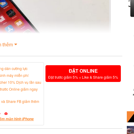
 thêm
ng dán cường lực
ĐẶT ONLINE
sinh máy miễn phí
Đặt trước giảm 5% + Like & Share giảm 5%
cher 10% Dịch vụ lần sau
 trước Online giảm ngay
e và Share FB giảm thêm
iPhone X, nhưng flash TrueTone đã được nâng cấp để
êm màn hình iPhone
ược nâng cấp với tính năng điều chỉnh độ xóa phông sau