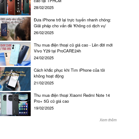
cao tại TPHCM
28/02/2025
Đưa iPhone trở lại trực tuyến nhanh chóng:
Giải pháp cho vấn đề 'Không có dịch vụ'
26/02/2025
Thu mua điện thoại cũ giá cao - Lên đời mới
Vivo Y29 tại ProCARE24h
24/02/2025
hay màn hình iPhone 14 Pro Max
Cách khắc phục khi Tìm iPhone của tôi
không hoạt động
21/02/2025
Liên hệ đ
Thu mua điện thoại Xiaomi Redmi Note 14
Pro+ 5G cũ giá cao
19/02/2025
Xem thêm