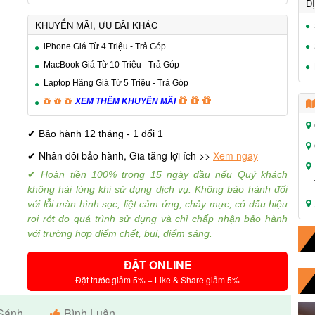
D
KHUYẾN MÃI, ƯU ĐÃI KHÁC
iPhone Giá Từ 4 Triệu - Trả Góp
MacBook Giá Từ 10 Triệu - Trả Góp
Laptop Hãng Giá Từ 5 Triệu - Trả Góp
XEM THÊM KHUYẾN MÃI
✔ Bảo hành 12 tháng - 1 đổi 1
Nhân đôi bảo hành, Gia tăng lợi ích >>
Xem ngay
✔
✔
Hoàn tiền 100% trong 15 ngày đầu nếu Quý khách
không hài lòng khi sử dụng dịch vụ.
Không bảo hành đối
với lỗi màn hình sọc, liệt cảm ứng, chảy mực, có dấu hiệu
rơi rớt do quá trình sử dụng và chỉ chấp nhận bảo hành
với trường hợp điểm chết, bụi, điểm sáng.
ĐẶT ONLINE
Đặt trước giảm 5% + Like & Share giảm 5%
Sánh
Bình Luận