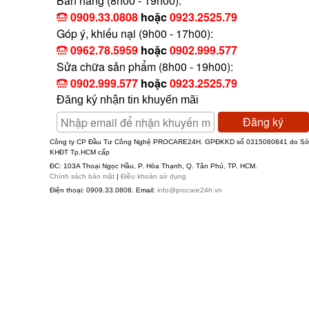
Bán hàng (8h00 - 19h00):
0909.33.0808
hoặc
0923.2525.79
Góp ý, khiếu nại (9h00 - 17h00):
0962.78.5959
hoặc
0902.999.577
Không phải trường hợp nào cũng bắt buộc phải thay
Sửa chữa sản phẩm (8h00 - 19h00):
trường hợp xử lý khi iPhone Xs Max gặp lỗi màn hìn
0902.999.577
hoặc
0923.2525.79
Đăng ký nhận tin khuyến mãi
-
Thay mặt kính iPhone Xs Max
: Trên mặt kính iPhon
Đăng ký
thị mờ, không rõ nhưng cảm ứng và màn hình hiển t
Công ty CP Đầu Tư Công Nghệ PROCARE24H. GPĐKKD số 0315080841 do S
đến trung tâm để thay mặt kính iPhone Xs Max mới vớ
KHĐT Tp.HCM cấp
ĐC: 103A Thoại Ngọc Hầu, P. Hòa Thạnh, Q. Tân Phú, TP. HCM.
Xs Max nguyên bộ.
Chính sách bảo mật
|
Điều khoản sử dụng
Điện thoại: 0909.33.0808. Email:
info@procare24h.vn
- Thay màn hình cảm ứng iPhone Xs Max: Khi màn h
chết cảm ứng. Màn hình bị ám vàng, đốm đen trắng, 
màu đen khi khởi động… => Lúc này bạn cần phải
t
mới hoàn toàn hết được.