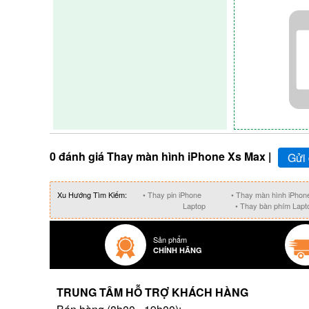
nhanh chóng. Đảm bảo không phát sinh thêm sự cố, g
thấp nhất.
0 đánh giá Thay màn hình iPhone Xs Max |
Gửi 
Xu Hướng Tìm Kiếm:
• Thay pin iPhone
• Thay màn hình iPhon
Laptop
• Thay bàn phím Lapt
Sản phẩm
CHÍNH HÃNG
TRUNG TÂM HỖ TRỢ KHÁCH HÀNG