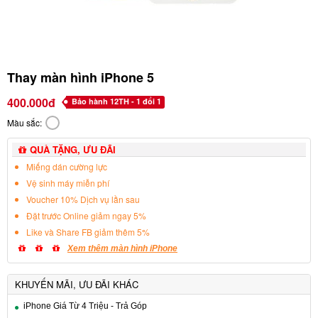
Thay màn hình iPhone 5
400.000đ
Bảo hành 12TH - 1 đổi 1
Màu sắc:
QUÀ TẶNG, ƯU ĐÃI
Miếng dán cường lực
Vệ sinh máy miễn phí
Voucher 10% Dịch vụ lần sau
Đặt trước Online giảm ngay 5%
Like và Share FB giảm thêm 5%
Xem thêm màn hình iPhone
KHUYẾN MÃI, ƯU ĐÃI KHÁC
iPhone Giá Từ 4 Triệu - Trả Góp