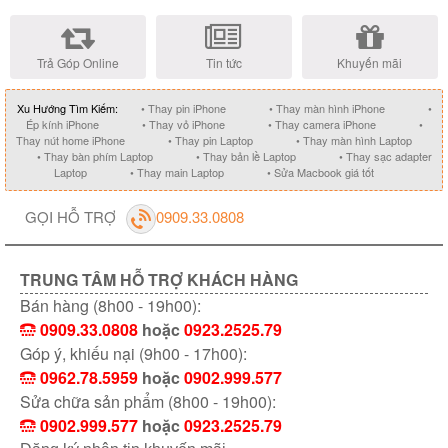
Trả Góp Online
Tin tức
Khuyến mãi
Xu Hướng Tìm Kiếm:
• Thay pin iPhone
• Thay màn hình iPhone
•
Ép kính iPhone
• Thay vỏ iPhone
• Thay camera iPhone
•
Thay nút home iPhone
• Thay pin Laptop
• Thay màn hình Laptop
• Thay bàn phím Laptop
• Thay bản lề Laptop
• Thay sạc adapter
Laptop
• Thay main Laptop
• Sửa Macbook giá tốt
GỌI HỖ TRỢ
0909.33.0808
TRUNG TÂM HỖ TRỢ KHÁCH HÀNG
Bán hàng (8h00 - 19h00):
0909.33.0808
hoặc
0923.2525.79
Góp ý, khiếu nại (9h00 - 17h00):
0962.78.5959
hoặc
0902.999.577
Sửa chữa sản phẩm (8h00 - 19h00):
0902.999.577
hoặc
0923.2525.79