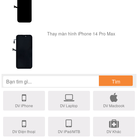
như thế nào. Màn hình iPhone 5 dởm thì họ sẽ bảo hành
cho bạn từ 1 – 3 tháng, và giá cũng sẽ rẻ hơn so với giá
niêm yết hàng chính hãng của một số trung tâm khác. Và khi
Thay màn hình iPhone 14 Pro Max
sắp bị thuyết phục với bảo hành, giá cả thì bạn nên kiểm tra
trung tâm đó xem có phải là tung tâm uy tín hay không?
Bằng cách search tên trung tâm đó lên trên google xem mọi
người phản hồi về trung tâm đó thế nào. Nếu phản hồi tốt thì
đến thay thôi, còn nếu phản hồi không tốt thì bạn nên xem
Tìm
xét lại, vì cũng có thể cái phản hồi không tốt đó là do đối thủ
cạnh tranh của họ tạo ra. Mình xin được giới thiệu với bạn
DV iPhone
DV Laptop
DV Macbook
một trung tâm rất uy tín có tiếng trong việc cung cấp dịch vụ
thay màn hình iPhone 5
đó chính là
P
roCARE24h.vn
Xem video hướng dẫn thay màn hình iPhone 5 tại
DV Điện thoại
DV iPad/MTB
DV Khác
ProCARE24h.vn