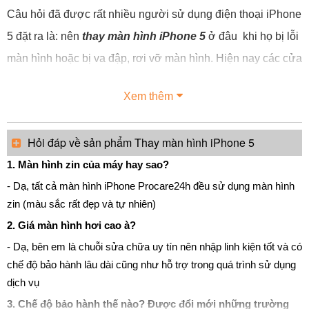
Câu hỏi đã được rất nhiều người sử dụng điện thoại iPhone
5 đặt ra là: nên
thay màn hình iPhone
5
ở đâu khi họ bị lỗi
màn hình hoặc bị va đập, rơi vỡ màn hình. Hiện nay các cửa
hàng, trung tâm sửa chữa thay màn hình iPhone 5 được mở
Xem thêm
ra tại rất nhiều nơi. Nhưng không phải cửa hàng nào cũng
sẽ sửa chữa, thay cho bạn màn hình iPhone 5 zin, mới
Hỏi đáp về sản phẩm Thay màn hình iPhone 5
100%, không những vậy nếu quý khách vào phải những
1. Màn hình zin của máy hay sao?
cửa hàng, trung tâm lừa đảo thì còn bị kê lên với giá rất cao
- Dạ, tất cả màn hình iPhone Procare24h đều sử dụng màn hình
…
zin (màu sắc rất đẹp và tự nhiên)
2. Giá màn hình hơi cao à?
- Dạ, bên em là chuỗi sửa chữa uy tín nên nhập linh kiện tốt và có
chế độ bảo hành lâu dài cũng như hỗ trợ trong quá trình sử dụng
dịch vụ
3. Chế độ bảo hành thế nào? Được đổi mới những trường