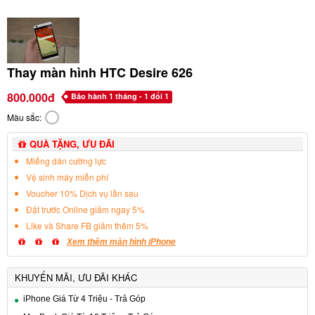
Thay màn hình HTC Desire 626
800.000đ
Bảo hành 1 tháng - 1 đổi 1
Màu sắc:
QUÀ TẶNG, ƯU ĐÃI
Miếng dán cường lực
Vệ sinh máy miễn phí
Voucher 10% Dịch vụ lần sau
Đặt trước Online giảm ngay 5%
Like và Share FB giảm thêm 5%
Xem thêm màn hình iPhone
KHUYẾN MÃI, ƯU ĐÃI KHÁC
iPhone Giá Từ 4 Triệu - Trả Góp