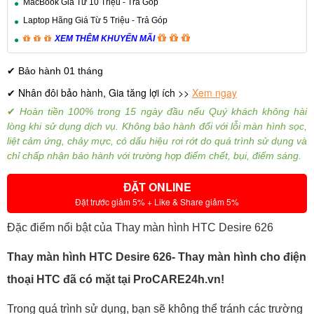
MacBook Giá Từ 10 Triệu - Trả Góp
Laptop Hãng Giá Từ 5 Triệu - Trả Góp
XEM THÊM KHUYẾN MÃI
✔ Bảo hành 01 tháng
Nhân đôi bảo hành, Gia tăng lợi ích >>
Xem ngay
✔
✔
Hoàn tiền 100% trong 15 ngày đầu nếu Quý khách không hài
lòng khi sử dụng dịch vụ.
Không bảo hành đối với lỗi màn hình sọc,
liệt cảm ứng, chảy mực, có dấu hiệu rơi rớt do quá trình sử dụng và
chỉ chấp nhận bảo hành với trường hợp điểm chết, bụi, điểm sáng.
ĐẶT ONLINE
Đặt trước giảm 5% + Like & Share giảm 5%
Đặc điểm nổi bật của Thay màn hình HTC Desire 626
Thay màn hình HTC Desire 626- Thay màn hình cho điện
thoại HTC đã có mặt tại ProCARE24h.vn!
Trong quá trình sử dụng, bạn sẽ không thể tránh các trường