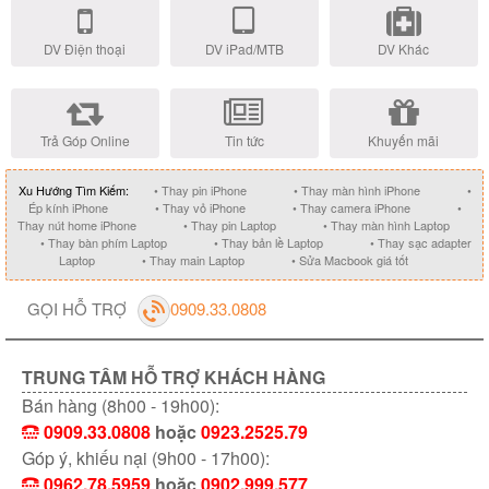
DV Điện thoại
DV iPad/MTB
DV Khác
Trả Góp Online
Tin tức
Khuyến mãi
Xu Hướng Tìm Kiếm:
• Thay pin iPhone
• Thay màn hình iPhone
•
Ép kính iPhone
• Thay vỏ iPhone
• Thay camera iPhone
•
Thay nút home iPhone
• Thay pin Laptop
• Thay màn hình Laptop
• Thay bàn phím Laptop
• Thay bản lề Laptop
• Thay sạc adapter
Laptop
• Thay main Laptop
• Sửa Macbook giá tốt
GỌI HỖ TRỢ
0909.33.0808
TRUNG TÂM HỖ TRỢ KHÁCH HÀNG
Bán hàng (8h00 - 19h00):
0909.33.0808
hoặc
0923.2525.79
Góp ý, khiếu nại (9h00 - 17h00):
0962.78.5959
hoặc
0902.999.577