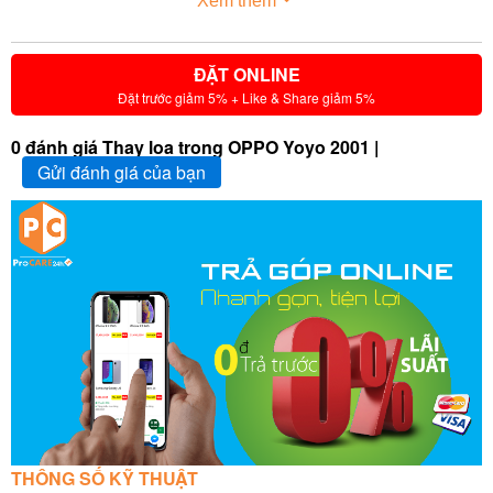
Xem thêm
ĐẶT ONLINE
Đặt trước giảm 5% + Like & Share giảm 5%
0 đánh giá Thay loa trong OPPO Yoyo 2001 |
Gửi đánh giá của bạn
THÔNG SỐ KỸ THUẬT