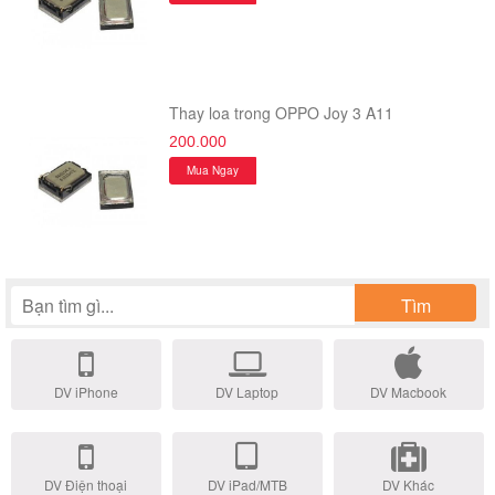
Thay loa trong OPPO Joy 3 A11
200.000
Mua Ngay
Tìm
DV iPhone
DV Laptop
DV Macbook
DV Điện thoại
DV iPad/MTB
DV Khác