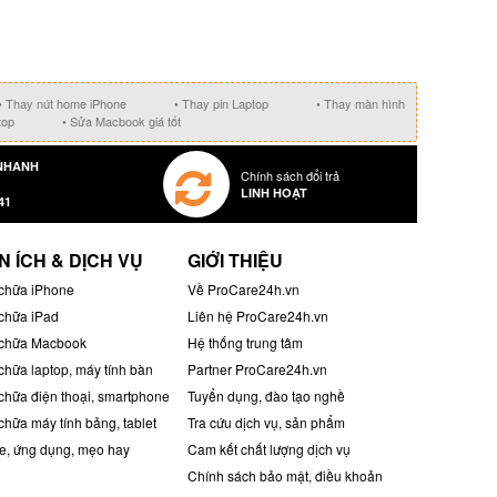
• Thay nút home iPhone
• Thay pin Laptop
• Thay màn hình
top
• Sửa Macbook giá tốt
NHANH
Chính sách đổi trả
LINH HOẠT
41
N ÍCH & DỊCH VỤ
GIỚI THIỆU
chữa iPhone
Về ProCare24h.vn
chữa iPad
Liên hệ ProCare24h.vn
chữa Macbook
Hệ thống trung tâm
chữa laptop, máy tính bàn
Partner ProCare24h.vn
chữa điện thoại, smartphone
Tuyển dụng, đào tạo nghề
chữa máy tính bảng, tablet
Tra cứu dịch vụ, sản phẩm
, ứng dụng, mẹo hay
Cam kết chất lượng dịch vụ
Chính sách bảo mật, điều khoản