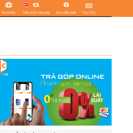
DV KHÁC
TRẢ GÓP ONLINE
KHUYẾN MÃI
TIN TỨC