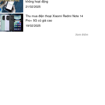
không hoạt động
21/02/2025
hay loa trong OPPO Mirror 5 A51
Thu mua điện thoại Xiaomi Redmi Note 14
250.000 đ đ
Pro+ 5G cũ giá cao
19/02/2025
Xem thêm