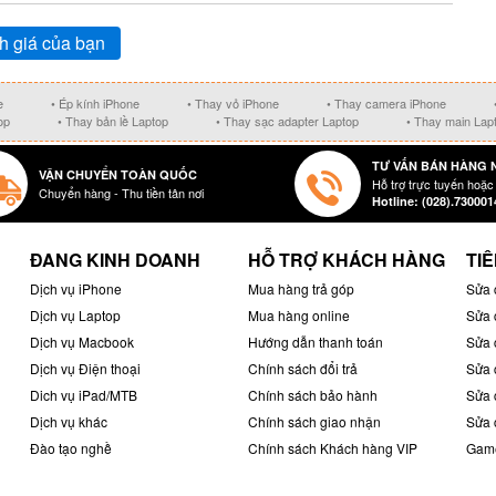
h giá của bạn
e
• Ép kính iPhone
• Thay vỏ iPhone
• Thay camera iPhone
op
• Thay bản lề Laptop
• Thay sạc adapter Laptop
• Thay main Lap
TƯ VẤN BÁN HÀNG 
VẬN CHUYỂN TOÀN QUỐC
Hỗ trợ trực tuyến hoặc
Chuyển hàng - Thu tiền tân nơi
Hotline: (028).730001
ĐANG KINH DOANH
HỖ TRỢ KHÁCH HÀNG
TIÊ
Dịch vụ iPhone
Mua hàng trả góp
Sửa 
Dịch vụ Laptop
Mua hàng online
Sửa 
Dịch vụ Macbook
Hướng dẫn thanh toán
Sửa 
Dịch vụ Điện thoại
Chính sách đổi trả
Sửa 
Dich vụ iPad/MTB
Chính sách bảo hành
Sửa 
Dịch vụ khác
Chính sách giao nhận
Sửa 
Đào tạo nghề
Chính sách Khách hàng VIP
Game