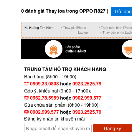
0 đánh giá Thay loa trong OPPO R827 |
Gửi đán
Xu Hướng Tìm Kiếm:
• Thay pin iPhone
• Thay màn hình iPhon
Laptop
• Thay bàn phím Lapt
Sản phẩm
CHÍNH HÃNG
TRUNG TÂM HỖ TRỢ KHÁCH HÀNG
Bán hàng (8h00 - 19h00):
0909.33.0808
hoặc
0923.2525.79
Góp ý, khiếu nại (9h00 - 17h00):
0962.78.5959
hoặc
0902.999.577
Sửa chữa sản phẩm (8h00 - 19h00):
0902.999.577
hoặc
0923.2525.79
Đăng ký nhận tin khuyến mãi
Đăng ký