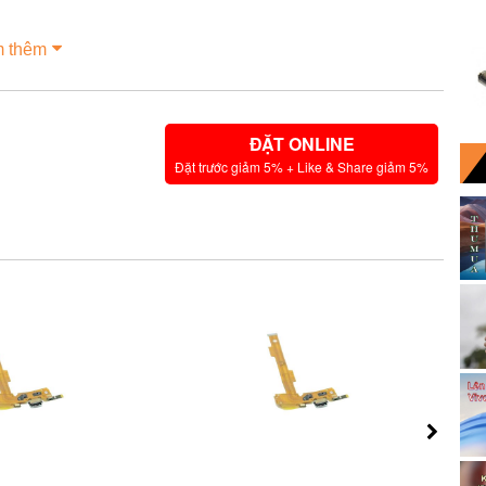
 thêm
ĐẶT ONLINE
Đặt trước giảm 5% + Like & Share giảm 5%