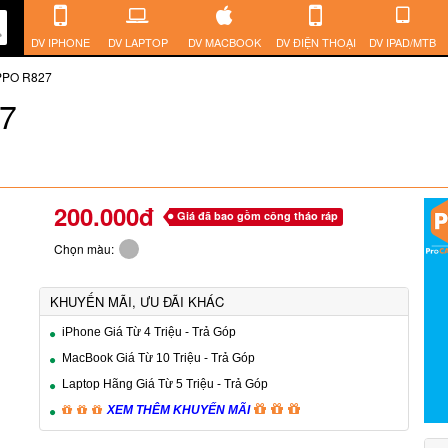
DV IPHONE
DV LAPTOP
DV MACBOOK
DV ĐIỆN THOẠI
DV IPAD/MTB
OPPO R827
27
200.000đ
Giá đã bao gồm công tháo ráp
Chọn màu:
KHUYẾN MÃI, ƯU ĐÃI KHÁC
iPhone Giá Từ 4 Triệu - Trả Góp
MacBook Giá Từ 10 Triệu - Trả Góp
Laptop Hãng Giá Từ 5 Triệu - Trả Góp
XEM THÊM KHUYẾN MÃI