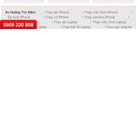
Xu Hướng Tìm Kiếm:
• Thay pin iPhone
• Thay màn hình iPhone
•
Ép kính iPhone
• Thay vỏ iPhone
• Thay camera iPhone
•
Thay nút home iPhone
• Thay pin Laptop
• Thay màn hình Laptop
0909 330 808
• Thay bàn phím Laptop
• Thay bản lề Laptop
• Thay sạc adapter
Laptop
• Thay main Laptop
• Sửa Macbook giá tốt
GỌI HỖ TRỢ
0909.33.0808
TRUNG TÂM HỖ TRỢ KHÁCH HÀNG
Bán hàng (8h00 - 19h00):
0909.33.0808
hoặc
0923.2525.79
Góp ý, khiếu nại (9h00 - 17h00):
0962.78.5959
hoặc
0902.999.577
Sửa chữa sản phẩm (8h00 - 19h00):
0902.999.577
hoặc
0923.2525.79
Đăng ký nhận tin khuyến mãi
Đăng ký
HỆ THỐNG CỬA HÀNG