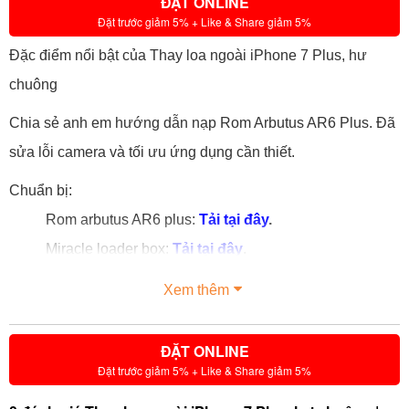
ĐẶT ONLINE
Đặt trước giảm 5% + Like & Share giảm 5%
Đặc điểm nổi bật của Thay loa ngoài iPhone 7 Plus, hư
chuông
Chia sẻ anh em hướng dẫn nạp Rom Arbutus AR6 Plus. Đã
sửa lỗi camera và tối ưu ứng dụng cần thiết.
Chuẩn bị:
Rom arbutus AR6 plus:
Tải tại đây
.
Miracle loader box:
Tải tại đây
.
Driver MTK:
Tải tại đây
.
Xem thêm
Cài đặt miracle loader:
ĐẶT ONLINE
Đặt trước giảm 5% + Like & Share giảm 5%
+ Cài đặt file Setup Miracle Box v2.27A.exe