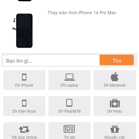
Thay màn hình iPhone 14 Pro Max
Tìm
Khi hoàn tất sẽ có hình như sau:
DV iPhone
DV Laptop
DV Macbook
DV Điện thoại
DV iPad/MTB
DV Khác
Trả Góp Online
Tin tức
Khuyến mãi