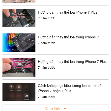
Hướng dẫn thay thế loa iPhone 7 Plus
7 năm trước
Hướng dẫn thay thế loa trong iPhone 7
7 năm trước
Chọn Tab MTK.
Hướng dẫn thay thế loa trong iPhone 7 Plus
Chọn Write.
7 năm trước
Trong tab Boot select chọn mục số 8.( vì Ar6 plus dùng
chíp mtk 6580)
Cách khắc phục biểu tượng loa bị mờ trên
Chọn file rom.
iPhone 7 hoặc 7 Plus
Chọn file MT6580….
7 năm trước
Chọn Start Button.
Xem thêm