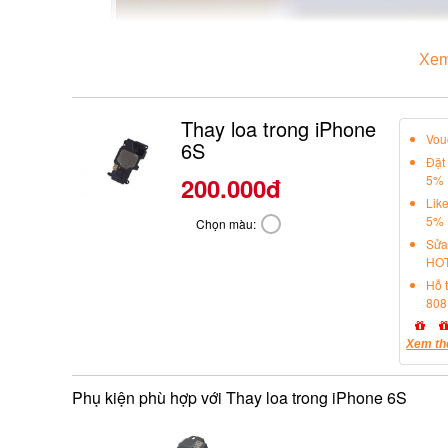
Xem
Thay loa trong iPhone
Vou
6S
Đặt
200.000đ
5%
Lik
5%
Chọn màu:
Sửa
HOT
Hỗ 
808
Xem th
Phụ kiện phù hợp với Thay loa trong iPhone 6S