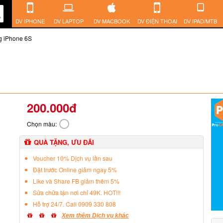
DV IPHONE
DV LAPTOP
DV MACBOOK
DV ĐIỆN THOẠI
DV IPAD/MTB
ng iPhone 6S
200.000đ
Chọn màu:
QUÀ TẶNG, ƯU ĐÃI
Voucher 10% Dịch vụ lần sau
Đặt trước Online giảm ngay 5%
Like và Share FB giảm thêm 5%
Sửa chữa tận nơi chỉ 49K. HOT!!!
Hỗ trợ 24/7. Call 0909 330 808
Xem thêm Dịch vụ khác