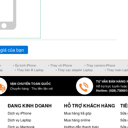
giá của bạn
e
• Ép kính iPhone
• Thay vỏ iPhone
• Thay camera iPhone
op
• Thay bản lề Laptop
• Thay sạc adapter Laptop
• Thay main Lap
TƯ VẤN BÁN HÀNG 
VẬN CHUYỂN TOÀN QUỐC
Hỗ trợ trực tuyến hoặc
Chuyển hàng - Thu tiền tân nơi
Hotline: (028).730001
ĐANG KINH DOANH
HỖ TRỢ KHÁCH HÀNG
TIÊ
Dịch vụ iPhone
Mua hàng trả góp
Sửa 
Dịch vụ Laptop
Mua hàng online
Sửa 
Dịch vụ Macbook
Hướng dẫn thanh toán
Sửa 