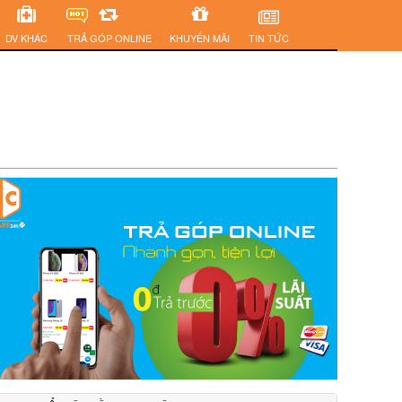
DV KHÁC
TRẢ GÓP ONLINE
KHUYẾN MÃI
TIN TỨC