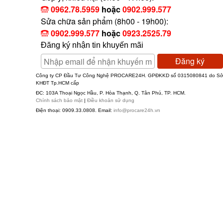
0962.78.5959
hoặc
0902.999.577
Sửa chữa sản phẩm (8h00 - 19h00):
0902.999.577
hoặc
0923.2525.79
Đăng ký nhận tin khuyến mãi
Đăng ký
Nhân viên đang t
Công ty CP Đầu Tư Công Nghệ PROCARE24H. GPĐKKD số 0315080841 do S
KHĐT Tp.HCM cấp
ĐC: 103A Thoại Ngọc Hầu, P. Hòa Thạnh, Q. Tân Phú, TP. HCM.
Chính sách bảo mật
|
Điều khoản sử dụng
Điện thoại: 0909.33.0808. Email:
info@procare24h.vn