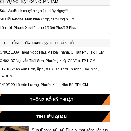
ỊCH VỤ NỔI BẬT CẦN QUAN TÂM
Sửa MacBook chuyên nghiệp - Lấy Ngay!!!
Sửa lỗi iPhone: Màn hình chớp, cảm ứng bị đơ
Lên đời iPhone X từ iPhone 6/6S/6 Plus/6S Plus
HỆ THỐNG CỬA HÀNG >>
XEM BẢN ĐỒ
CN01: 103A Thoại Ngọc Hầu, P. Hòa Thạnh, Q. Tân Phú, TP. HCM
CN02: 37 Nguyễn Thái Sơn, Phường 4, Q. Gò Vấp, TP. HCM
119/10 Phan Văn Hớn, Ấp 5, Xã Xuân Thới Thượng, Hóc Môn,
TP.HCM
1419/129 Lê Văn Lương, Phước Kiển, Nhà Bè, TP.HCM
THÔNG SỐ KỸ THUẬT
TIN LIÊN QUAN
Sửa iPhone 6S, 6S Plus bị mất sóng liên tục