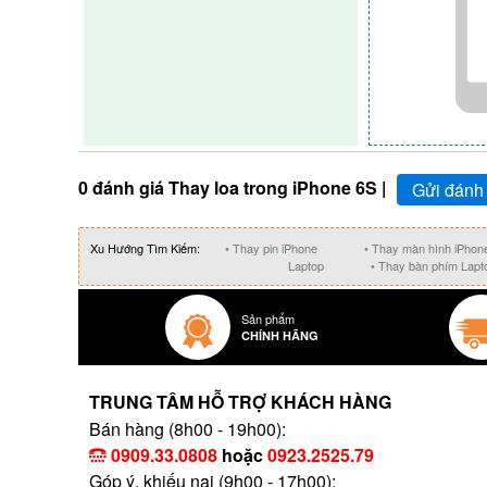
0 đánh giá Thay loa trong iPhone 6S |
Gửi đánh 
Xu Hướng Tìm Kiếm:
• Thay pin iPhone
• Thay màn hình iPhon
Laptop
• Thay bàn phím Lapt
Sản phẩm
CHÍNH HÃNG
TRUNG TÂM HỖ TRỢ KHÁCH HÀNG
Bán hàng (8h00 - 19h00):
0909.33.0808
hoặc
0923.2525.79
Góp ý, khiếu nại (9h00 - 17h00):