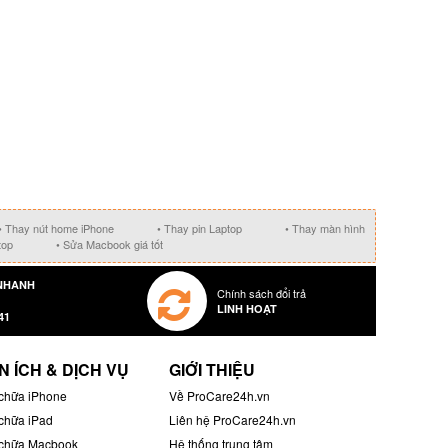
• Thay nút home iPhone
• Thay pin Laptop
• Thay màn hình
top
• Sửa Macbook giá tốt
NHANH
Chính sách đổi trả
LINH HOẠT
41
N ÍCH & DỊCH VỤ
GIỚI THIỆU
chữa iPhone
Về ProCare24h.vn
chữa iPad
Liên hệ ProCare24h.vn
chữa Macbook
Hệ thống trung tâm