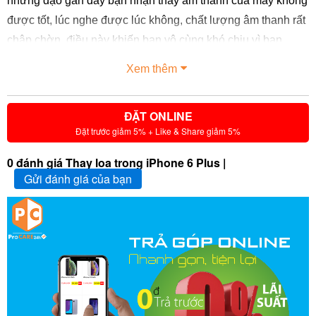
nhưng dạo gần đây bạn nhận thấy âm thanh của máy không
được tốt, lúc nghe được lúc không, chất lượng âm thanh rất
chập chờn, điều này khiến bạn vô cùng khó chịu vì bạn
không biết phải làm cách nào để khắc phục?
Xem thêm
ĐẶT ONLINE
Đặt trước giảm 5% + Like & Share giảm 5%
0 đánh giá Thay loa trong iPhone 6 Plus |
Gửi đánh giá của bạn