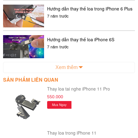
- Ráp lại máy và cho khách kiểm tra các chức năng của máy
Hướng dẫn thay thế loa trong iPhone 6 Plus
sau khi thay loa iPhone 6 Plus
7 năm trước
- Khách hàng thanh toán tại quầy thu ngân và nhận lại máy
cùng phiếu bảo hành.
Hướng dẫn thay thế loa iPhone 6S
7 năm trước
Xem thêm
SẢN PHẨM LIÊN QUAN
Thay loa tai nghe iPhone 11 Pro
550.000
Mua Ngay
Thay loa iPhone 6 Plus mới
Thay loa trong iPhone 11