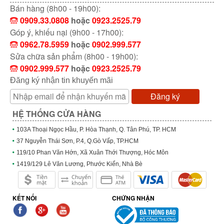
Bán hàng (8h00 - 19h00):
0909.33.0808
hoặc
0923.2525.79
Góp ý, khiếu nại (9h00 - 17h00):
0962.78.5959
hoặc
0902.999.577
Sửa chữa sản phẩm (8h00 - 19h00):
0902.999.577
hoặc
0923.2525.79
Đăng ký nhận tin khuyến mãi
Đăng ký
HỆ THỐNG CỬA HÀNG
103A Thoại Ngọc Hầu, P. Hòa Thạnh, Q. Tân Phú, TP. HCM
37 Nguyễn Thái Sơn, P.4, Q.Gò Vấp, TP.HCM
119/10 Phan Văn Hớn, Xã Xuân Thới Thượng, Hóc Môn
1419/129 Lê Văn Lương, Phước Kiển, Nhà Bè
KẾT NỐI
CHỨNG NHẬN