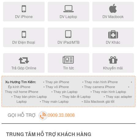
DV iPhone
DV Laptop
DV Macbook
DV Điện thoại
DV iPad/MTB
DV Khác
Trả Góp Online
Tin tức
Khuyến mãi
Xu Hướng Tìm Kiếm:
• Thay pin iPhone
• Thay màn hình iPhone
•
Ép kính iPhone
• Thay vỏ iPhone
• Thay camera iPhone
•
Thay nút home iPhone
• Thay pin Laptop
• Thay màn hình Laptop
• Thay bàn phím Laptop
• Thay bản lề Laptop
• Thay sạc adapter
Laptop
• Thay main Laptop
• Sửa Macbook giá tốt
GỌI HỖ TRỢ
0909.33.0808
TRUNG TÂM HỖ TRỢ KHÁCH HÀNG