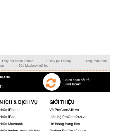
• Thay nút home iPhone
• Thay pin Laptop
• Thay màn hình
top
• Sửa Macbook giá tốt
NHANH
Chính sách đổi trả
LINH HOẠT
41
N ÍCH & DỊCH VỤ
GIỚI THIỆU
chữa iPhone
Về ProCare24h.vn
chữa iPad
Liên hệ ProCare24h.vn
chữa Macbook
Hệ thống trung tâm
chữa laptop, máy tính bàn
Partner ProCare24h.vn