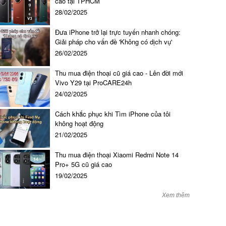
cao tại TPHCM
28/02/2025
Đưa iPhone trở lại trực tuyến nhanh chóng:
Giải pháp cho vấn đề 'Không có dịch vụ'
26/02/2025
Thu mua điện thoại cũ giá cao - Lên đời mới
màn hình laptop HP Pavillion 14 inch
Vivo Y29 tại ProCARE24h
24/02/2025
970.000 đ đ
Cách khắc phục khi Tìm iPhone của tôi
không hoạt động
21/02/2025
Thu mua điện thoại Xiaomi Redmi Note 14
Pro+ 5G cũ giá cao
19/02/2025
Xem thêm