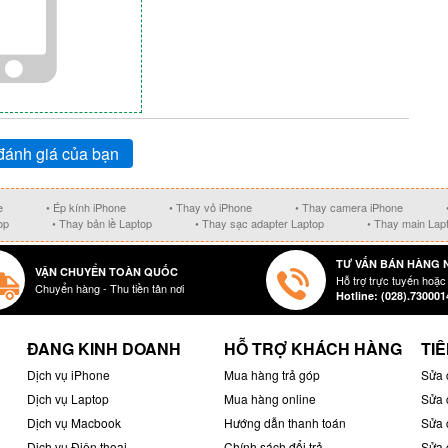
đánh giá của bạn
e
• Ép kính iPhone
• Thay vỏ iPhone
• Thay camera iPhone
op
• Thay bản lề Laptop
• Thay sạc adapter Laptop
• Thay main Lap
TƯ VẤN BÁN HÀNG 
VẬN CHUYỂN TOÀN QUỐC
Hỗ trợ trực tuyến hoặc
Chuyển hàng - Thu tiền tân nơi
Hotline: (028).730001
ĐANG KINH DOANH
HỖ TRỢ KHÁCH HÀNG
TIÊ
Dịch vụ iPhone
Mua hàng trả góp
Sửa 
Dịch vụ Laptop
Mua hàng online
Sửa 
Dịch vụ Macbook
Hướng dẫn thanh toán
Sửa 
Dịch vụ Điện thoại
Chính sách đổi trả
Sửa 