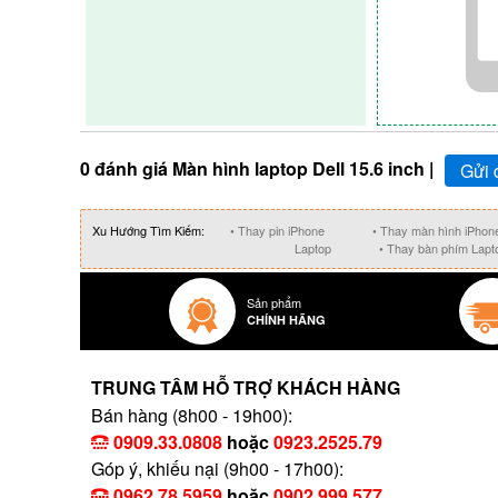
0 đánh giá Màn hình laptop Dell 15.6 inch |
Gửi 
Xu Hướng Tìm Kiếm:
• Thay pin iPhone
• Thay màn hình iPhon
Laptop
• Thay bàn phím Lapt
Sản phẩm
CHÍNH HÃNG
TRUNG TÂM HỖ TRỢ KHÁCH HÀNG
Bán hàng (8h00 - 19h00):
0909.33.0808
hoặc
0923.2525.79
Góp ý, khiếu nại (9h00 - 17h00):
0962.78.5959
hoặc
0902.999.577