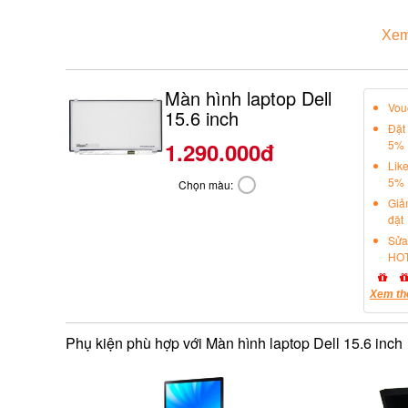
Xem
Màn hình laptop Dell
Vou
15.6 inch
Đặt
1.290.000đ
5%
Lik
5%
Chọn màu:
Giả
đặt
Sửa
HOT
Xem th
Phụ kiện phù hợp với Màn hình laptop Dell 15.6 inch