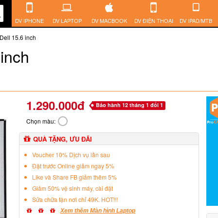
DV IPHONE
DV LAPTOP
DV MACBOOK
DV ĐIỆN THOẠI
DV IPAD/MTB
Dell 15.6 inch
 inch
1.290.000đ
Bảo hành 12 tháng 1 đổi 1
Chọn màu:
QUÀ TẶNG, ƯU ĐÃI
Voucher 10% Dịch vụ lần sau
Đặt trước Online giảm ngay 5%
Like và Share FB giảm thêm 5%
Giảm 50% vệ sinh máy, cài đặt
Sửa chữa tận nơi chỉ 49K. HOT!!!
Xem thêm Màn hình Laptop