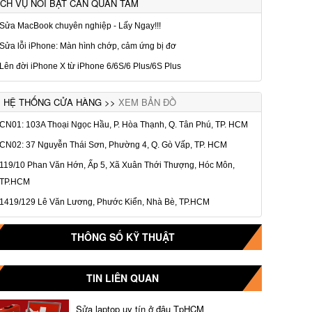
ỊCH VỤ NỔI BẬT CẦN QUAN TÂM
Sửa MacBook chuyên nghiệp - Lấy Ngay!!!
Sửa lỗi iPhone: Màn hình chớp, cảm ứng bị đơ
Lên đời iPhone X từ iPhone 6/6S/6 Plus/6S Plus
HỆ THỐNG CỬA HÀNG >>
XEM BẢN ĐỒ
CN01: 103A Thoại Ngọc Hầu, P. Hòa Thạnh, Q. Tân Phú, TP. HCM
CN02: 37 Nguyễn Thái Sơn, Phường 4, Q. Gò Vấp, TP. HCM
119/10 Phan Văn Hớn, Ấp 5, Xã Xuân Thới Thượng, Hóc Môn,
TP.HCM
1419/129 Lê Văn Lương, Phước Kiển, Nhà Bè, TP.HCM
THÔNG SỐ KỸ THUẬT
TIN LIÊN QUAN
Sửa laptop uy tín ở đâu TpHCM