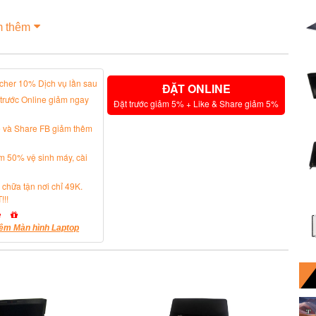
 thêm
cher 10% Dịch vụ lần sau
ĐẶT ONLINE
 trước Online giảm ngay
Đặt trước giảm 5% + Like & Share giảm 5%
e và Share FB giảm thêm
m 50% vệ sinh máy, cài
 chữa tận nơi chỉ 49K.
!!!
êm Màn hình Laptop