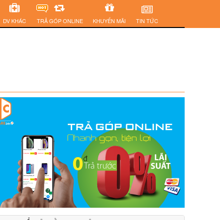
DV KHÁC
TRẢ GÓP ONLINE
KHUYẾN MÃI
TIN TỨC