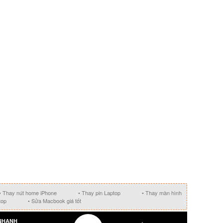
• Thay nút home iPhone
• Thay pin Laptop
• Thay màn hình
top
• Sửa Macbook giá tốt
NHANH