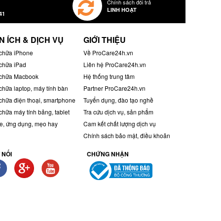
Chính sách đổi trả
LINH HOẠT
41
N ÍCH & DỊCH VỤ
GIỚI THIỆU
chữa iPhone
Về ProCare24h.vn
chữa iPad
Liên hệ ProCare24h.vn
chữa Macbook
Hệ thống trung tâm
chữa laptop, máy tính bàn
Partner ProCare24h.vn
chữa điện thoại, smartphone
Tuyển dụng, đào tạo nghề
chữa máy tính bảng, tablet
Tra cứu dịch vụ, sản phẩm
, ứng dụng, mẹo hay
Cam kết chất lượng dịch vụ
Chính sách bảo mật, điều khoản
 NỐI
CHỨNG NHẬN