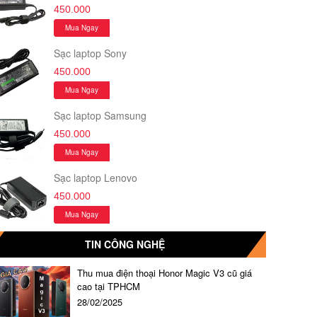
450.000
Mua Ngay
Sạc laptop Sony
450.000
Mua Ngay
Sạc laptop Samsung
450.000
Mua Ngay
Sạc laptop Lenovo
450.000
Mua Ngay
TIN CÔNG NGHỆ
Thu mua điện thoại Honor Magic V3 cũ giá
cao tại TPHCM
28/02/2025