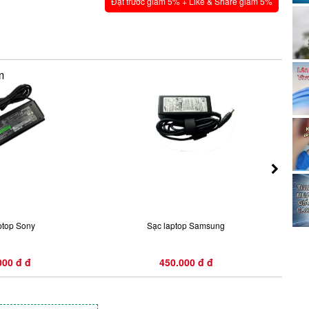
Đặt trước giảm 5% + Like & Share giảm 5%
m
ptop Sony
Sạc laptop Samsung
000 đ đ
450.000 đ đ