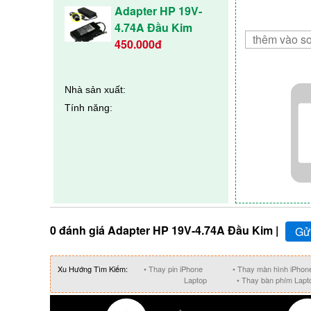
Adapter HP 19V-
4.74A Đầu Kim
450.000đ
Nhà sản xuất:
Tính năng:
0 đánh giá Adapter HP 19V-4.74A Đầu Kim |
Gửi
Xu Hướng Tìm Kiếm:
• Thay pin iPhone
• Thay màn hình iPhon
Laptop
• Thay bàn phím Lapt