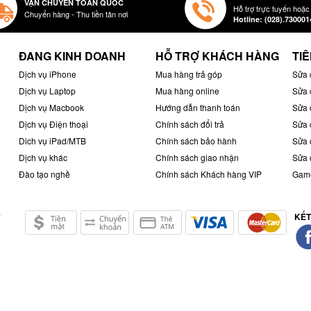
VẬN CHUYỂN TOÀN QUỐC
Hỗ trợ trực tuyến hoặc
Chuyển hàng - Thu tiền tân nơi
Hotline: (028).730001
ĐANG KINH DOANH
HỖ TRỢ KHÁCH HÀNG
TIÊ
Dịch vụ iPhone
Mua hàng trả góp
Sửa 
Dịch vụ Laptop
Mua hàng online
Sửa 
Dịch vụ Macbook
Hướng dẫn thanh toán
Sửa 
Dịch vụ Điện thoại
Chính sách đổi trả
Sửa 
Dich vụ iPad/MTB
Chính sách bảo hành
Sửa 
Dịch vụ khác
Chính sách giao nhận
Sửa 
Đào tạo nghề
Chính sách Khách hàng VIP
Game
KẾT
ở