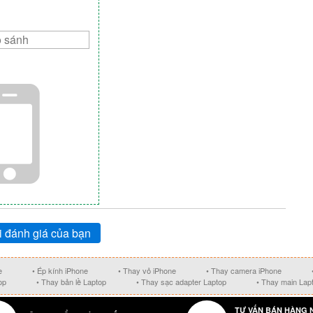
 đánh giá của bạn
e
• Ép kính iPhone
• Thay vỏ iPhone
• Thay camera iPhone
op
• Thay bản lề Laptop
• Thay sạc adapter Laptop
• Thay main Lap
TƯ VẤN BÁN HÀNG 