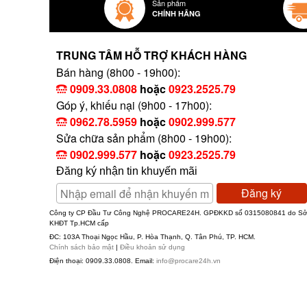
Sản phẩm
CHÍNH HÃNG
TRUNG TÂM HỖ TRỢ KHÁCH HÀNG
Bán hàng (8h00 - 19h00):
0909.33.0808
hoặc
0923.2525.79
Góp ý, khiếu nại (9h00 - 17h00):
0962.78.5959
hoặc
0902.999.577
Sửa chữa sản phẩm (8h00 - 19h00):
0902.999.577
hoặc
0923.2525.79
Đăng ký nhận tin khuyến mãi
Đăng ký
Công ty CP Đầu Tư Công Nghệ PROCARE24H. GPĐKKD số 0315080841 do S
KHĐT Tp.HCM cấp
ĐC: 103A Thoại Ngọc Hầu, P. Hòa Thạnh, Q. Tân Phú, TP. HCM.
Chính sách bảo mật
|
Điều khoản sử dụng
Điện thoại: 0909.33.0808. Email:
info@procare24h.vn