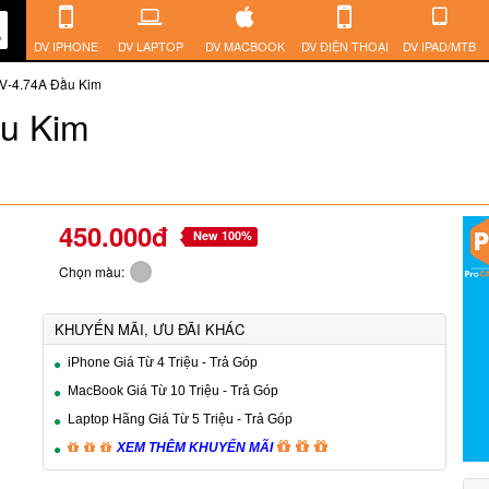
DV IPHONE
DV LAPTOP
DV MACBOOK
DV ĐIỆN THOẠI
DV IPAD/MTB
V-4.74A Đầu Kim
ầu Kim
450.000đ
New 100%
Chọn màu:
KHUYẾN MÃI, ƯU ĐÃI KHÁC
iPhone Giá Từ 4 Triệu - Trả Góp
MacBook Giá Từ 10 Triệu - Trả Góp
Laptop Hãng Giá Từ 5 Triệu - Trả Góp
XEM THÊM KHUYẾN MÃI