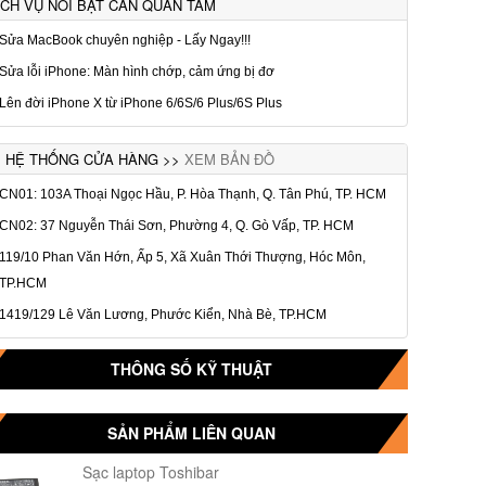
ỊCH VỤ NỔI BẬT CẦN QUAN TÂM
Sửa MacBook chuyên nghiệp - Lấy Ngay!!!
Sửa lỗi iPhone: Màn hình chớp, cảm ứng bị đơ
Lên đời iPhone X từ iPhone 6/6S/6 Plus/6S Plus
HỆ THỐNG CỬA HÀNG >>
XEM BẢN ĐỒ
CN01: 103A Thoại Ngọc Hầu, P. Hòa Thạnh, Q. Tân Phú, TP. HCM
CN02: 37 Nguyễn Thái Sơn, Phường 4, Q. Gò Vấp, TP. HCM
119/10 Phan Văn Hớn, Ấp 5, Xã Xuân Thới Thượng, Hóc Môn,
TP.HCM
1419/129 Lê Văn Lương, Phước Kiển, Nhà Bè, TP.HCM
THÔNG SỐ KỸ THUẬT
SẢN PHẨM LIÊN QUAN
Sạc laptop Toshibar