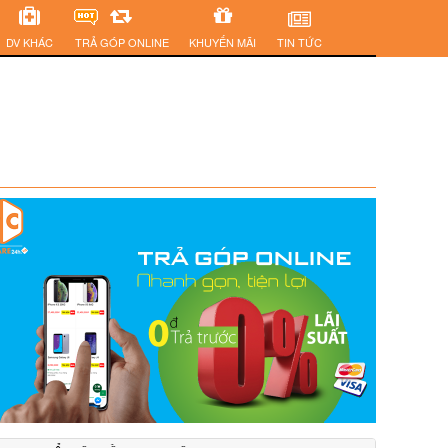
DV KHÁC
TRẢ GÓP ONLINE
KHUYẾN MÃI
TIN TỨC