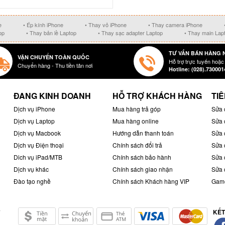
e
• Ép kính iPhone
• Thay vỏ iPhone
• Thay camera iPhone
op
• Thay bản lề Laptop
• Thay sạc adapter Laptop
• Thay main Lap
TƯ VẤN BÁN HÀNG 
VẬN CHUYỂN TOÀN QUỐC
Hỗ trợ trực tuyến hoặc
Chuyển hàng - Thu tiền tân nơi
Hotline: (028).730001
ĐANG KINH DOANH
HỖ TRỢ KHÁCH HÀNG
TIÊ
Dịch vụ iPhone
Mua hàng trả góp
Sửa 
Dịch vụ Laptop
Mua hàng online
Sửa 
Dịch vụ Macbook
Hướng dẫn thanh toán
Sửa 
Dịch vụ Điện thoại
Chính sách đổi trả
Sửa 
Dich vụ iPad/MTB
Chính sách bảo hành
Sửa 
Dịch vụ khác
Chính sách giao nhận
Sửa 
Đào tạo nghề
Chính sách Khách hàng VIP
Game
KẾT
ở