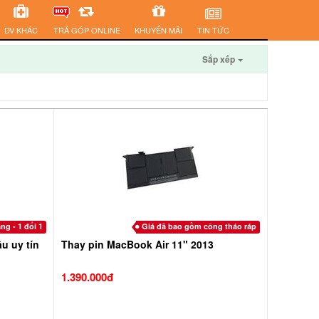
DV KHÁC
TRẢ GÓP ONLINE
KHUYẾN MÃI
TIN TỨC
Sắp xếp
ng - 1 đổi 1
Giá đã bao gồm công tháo ráp
u uy tín
Thay pin MacBook Air 11" 2013
1.390.000đ