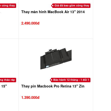
m công thay
Giá đã bao gồm công thay
4
Thay màn hình MacBook Air 13" 2014
2.490.000đ
ng tháo ráp
Bảo hành 12 tháng - 1 đổi 1
 15"
Thay pin Macbook Pro Retina 13" Zin
1.390.000đ