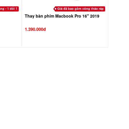
ng - 1 đổi 1
Giá đã bao gồm công tháo ráp
Thay bàn phím Macbook Pro 16" 2019
1.390.000đ