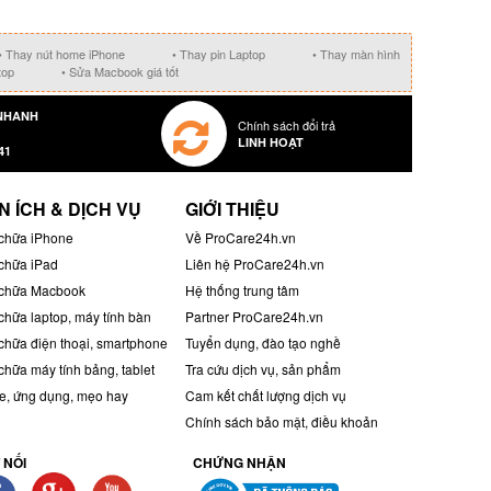
• Thay nút home iPhone
• Thay pin Laptop
• Thay màn hình
top
• Sửa Macbook giá tốt
NHANH
Chính sách đổi trả
LINH HOẠT
41
N ÍCH & DỊCH VỤ
GIỚI THIỆU
chữa iPhone
Về ProCare24h.vn
chữa iPad
Liên hệ ProCare24h.vn
chữa Macbook
Hệ thống trung tâm
chữa laptop, máy tính bàn
Partner ProCare24h.vn
chữa điện thoại, smartphone
Tuyển dụng, đào tạo nghề
chữa máy tính bảng, tablet
Tra cứu dịch vụ, sản phẩm
, ứng dụng, mẹo hay
Cam kết chất lượng dịch vụ
Chính sách bảo mật, điều khoản
 NỐI
CHỨNG NHẬN