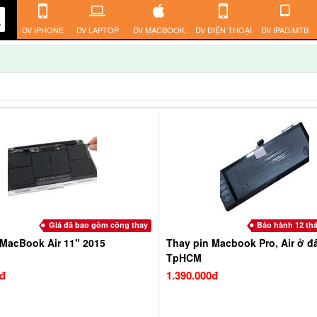
DV IPHONE
DV LAPTOP
DV MACBOOK
DV ĐIỆN THOẠI
DV IPAD/MTB
Giá đã bao gồm công thay
Bảo hành 12 thá
 MacBook Air 11" 2015
Thay pin Macbook Pro, Air ở đâ
TpHCM
0đ
1.390.000đ