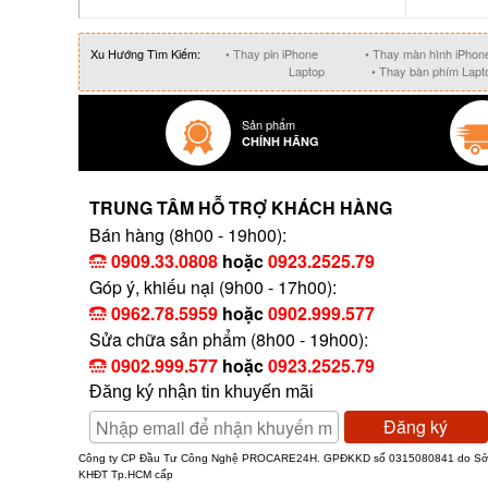
Xu Hướng Tìm Kiếm:
• Thay pin iPhone
• Thay màn hình iPhon
Laptop
• Thay bàn phím Lapt
Sản phẩm
CHÍNH HÃNG
TRUNG TÂM HỖ TRỢ KHÁCH HÀNG
Bán hàng (8h00 - 19h00):
0909.33.0808
hoặc
0923.2525.79
Góp ý, khiếu nại (9h00 - 17h00):
0962.78.5959
hoặc
0902.999.577
Sửa chữa sản phẩm (8h00 - 19h00):
0902.999.577
hoặc
0923.2525.79
Đăng ký nhận tin khuyến mãi
Đăng ký
Công ty CP Đầu Tư Công Nghệ PROCARE24H. GPĐKKD số 0315080841 do S
KHĐT Tp.HCM cấp