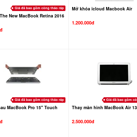
Giá đã bao gồm công tháo ráp
Mở khóa icloud Macbook Air
 The New MacBook Retina 2016
1.200.000đ
0đ
Giá đã bao gồm công tháo ráp
Giá đã bao gồm cô
sau MacBook Pro 15" Touch
Thay màn hình MacBook Air 13
0đ
2.500.000đ