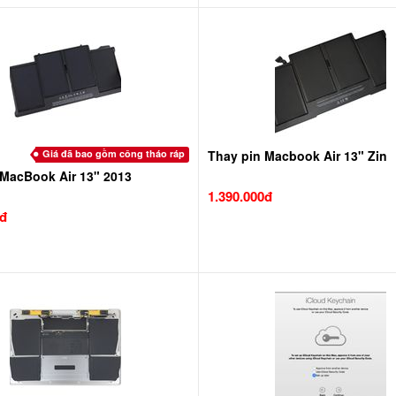
Giá đã bao gồm công tháo ráp
Thay pin Macbook Air 13" Zin
 MacBook Air 13" 2013
1.390.000đ
0đ