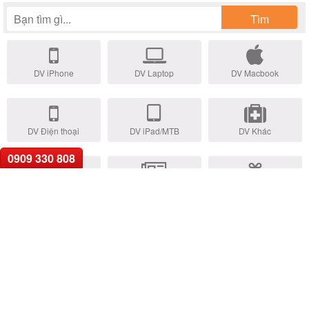
Tìm
DV iPhone
DV Laptop
DV Macbook
DV Điện thoại
DV iPad/MTB
DV Khác
0909 330 808
Trả Góp Online
Tin tức
Khuyến mãi
Xu Hướng Tìm Kiếm:
• Thay pin iPhone
• Thay màn hình iPhone
•
Ép kính iPhone
• Thay vỏ iPhone
• Thay camera iPhone
•
Thay nút home iPhone
• Thay pin Laptop
• Thay màn hình Laptop
• Thay bàn phím Laptop
• Thay bản lề Laptop
• Thay sạc adapter
Laptop
• Thay main Laptop
• Sửa Macbook giá tốt
GỌI HỖ TRỢ
0909.33.0808