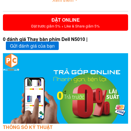
Xem thêm
ĐẶT ONLINE
Đặt trước giảm 5% + Like & Share giảm 5%
0 đánh giá Thay bàn phím Dell N5010 |
Gửi đánh giá của bạn
THÔNG SỐ KỸ THUẬT