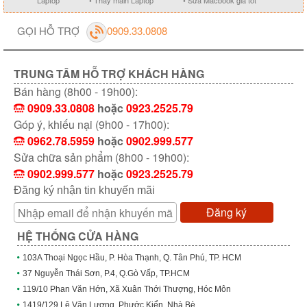
Laptop
• Thay main Laptop
• Sửa Macbook giá tốt
GỌI HỖ TRỢ
0909.33.0808
TRUNG TÂM HỖ TRỢ KHÁCH HÀNG
Bán hàng (8h00 - 19h00):
0909.33.0808
hoặc
0923.2525.79
Góp ý, khiếu nại (9h00 - 17h00):
0962.78.5959
hoặc
0902.999.577
Sửa chữa sản phẩm (8h00 - 19h00):
0902.999.577
hoặc
0923.2525.79
Đăng ký nhận tin khuyến mãi
Đăng ký
HỆ THỐNG CỬA HÀNG
103A Thoại Ngọc Hầu, P. Hòa Thạnh, Q. Tân Phú, TP. HCM
37 Nguyễn Thái Sơn, P.4, Q.Gò Vấp, TP.HCM
119/10 Phan Văn Hớn, Xã Xuân Thới Thượng, Hóc Môn
1419/129 Lê Văn Lương, Phước Kiển, Nhà Bè