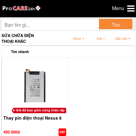
Menu
Tìm
SỬA CHỮA ĐIỆN
Hãng
Giá
Sắp xếp
THOẠI KHÁC
Tìm nhanh
Giá đã bao gồm công tháo ráp
Thay pin điện thoại Nexus 6
450.000đ
ĐẶT