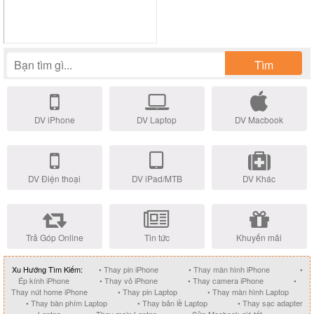
Tìm
DV iPhone
DV Laptop
DV Macbook
DV Điện thoại
DV iPad/MTB
DV Khác
Trả Góp Online
Tin tức
Khuyến mãi
Xu Hướng Tìm Kiếm:
• Thay pin iPhone
• Thay màn hình iPhone
•
Ép kính iPhone
• Thay vỏ iPhone
• Thay camera iPhone
•
Thay nút home iPhone
• Thay pin Laptop
• Thay màn hình Laptop
• Thay bàn phím Laptop
• Thay bản lề Laptop
• Thay sạc adapter